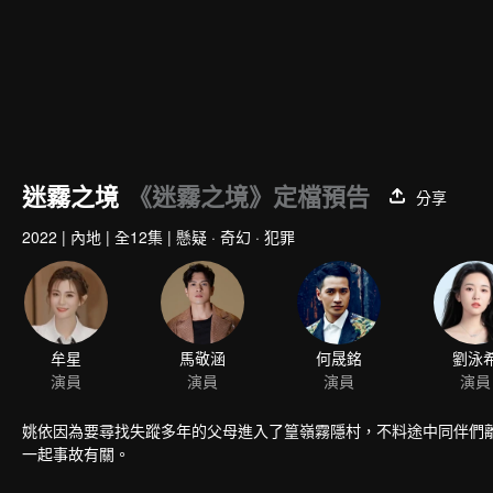
迷霧之境
《迷霧之境》定檔預告
分享
2022
|
內地
|
全12集
|
懸疑 · 奇幻 · 犯罪
牟星
馬敬涵
何晟銘
劉泳
演員
演員
演員
演員
姚依因為要尋找失蹤多年的父母進入了篁嶺霧隱村，不料途中同伴們
一起事故有關。