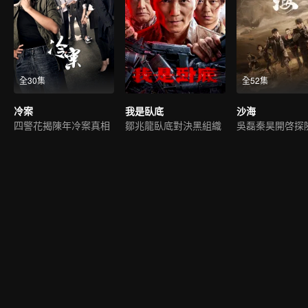
全30集
全52集
冷案
我是臥底
沙海
四警花揭陳年冷案真相
鄒兆龍臥底對決黑組織
吳磊秦昊開啓探