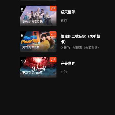
VIP
8
逆天至尊
玄幻
更新到第533集
VIP
9
做我的二號玩家（未剪輯
版）
更新到第3集
做我的二號玩家（未剪輯版）
VIP
10
完美世界
玄幻
更新到第280集