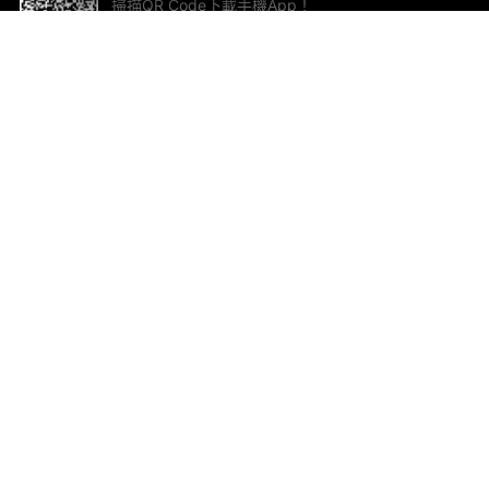
掃描QR Code下載手機App！
幫助與回饋
關
意見反饋
加
聯
電郵
ted.