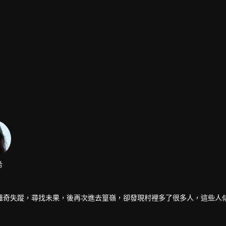
希
離奇失蹤，尋找未果，後再次進去篁嶺，卻發現村裡多了很多人，這些人