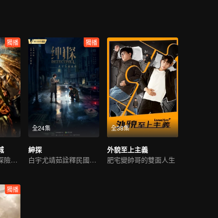
獨播
獨播
全24集
全38集
城
紳探
外貌至上主義
靳東陳喬恩開啓探險之旅
白宇尤靖茹詮釋民國偵探範
肥宅變帥哥的雙面人生
獨播