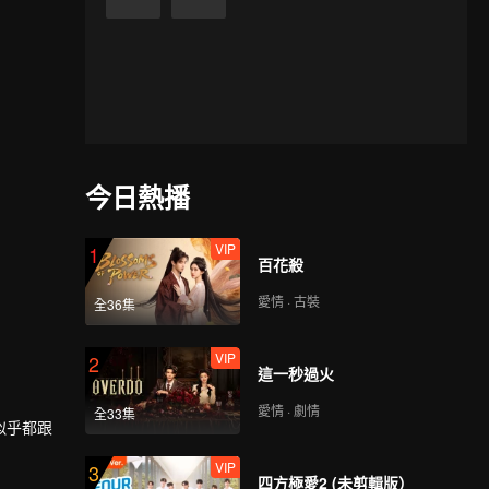
今日熱播
VIP
1
百花殺
愛情 · 古裝
全36集
VIP
2
這一秒過火
愛情 · 劇情
全33集
似乎都跟
VIP
3
四方極愛2 (未剪輯版）