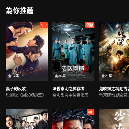
為你推薦
VIP
獨播
全24集
全30集
全21集
妻子的反攻
法醫秦明之倖存者
鬼吹燈之精絕古
短劇版《回家的誘惑》
秦明剖開案情爲逝者代言
VIP