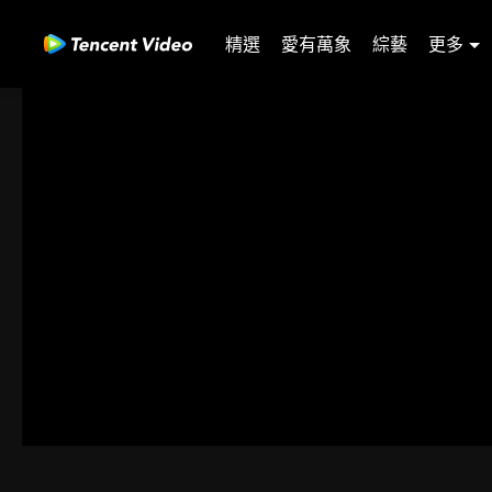
精選
愛有萬象
綜藝
更多