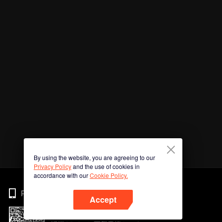
By using the website, you are agreeing to our
Privacy Policy
and the use of cookies in
accordance with our
Cookie Policy.
Phone
Accept