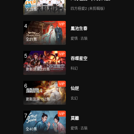
四方極愛2 (未剪輯版）
全25集
VIP
4
鳳池生春
愛情 · 古裝
全21集
VIP
5
吞噬星空
科幻
更新到第235集
VIP
6
仙逆
玄幻
更新到第152集
VIP
7
莫離
愛情 · 古裝
全40集