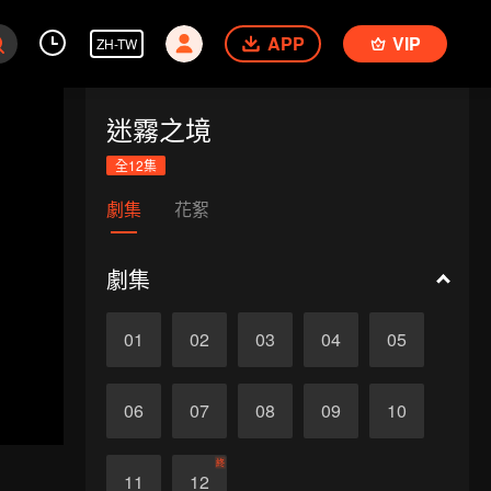
APP
VIP
ZH-TW
迷霧之境
全12集
劇集
花絮
劇集
01
02
03
04
05
06
07
08
09
10
終
11
12