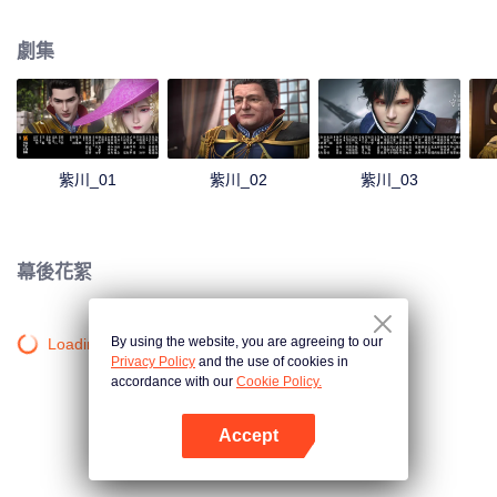
忠君愛國，老三紫川秀被人稱之為無賴，卻又智勇雙全。紫川家族內憂外患，
紫川三傑各顯神通：紫川秀在關鍵時刻擊退凶狠魔族，孤身闖虎穴追殺叛逆雷
劇集
洪；斯特林以家族為重，無情而又深情惜別戀人.....人類、魔族、獸族、遠東各
族，在這片大陸上紛紛擾擾，糾葛不斷。在血與火的交融中，刀與劍的碰撞
中，構成了龐大的史詩般的故事——紫川。動畫描繪了一個獨特奇妙的世界，
將一群不同性格的人物，一個個展現出來，譜寫了一曲既壯烈，又悽婉的傳奇
悲歌……
紫川_01
紫川_02
紫川_03
幕後花絮
By using the website, you are agreeing to our
Loading…
Privacy Policy
and the use of cookies in
accordance with our
Cookie Policy.
Accept
打開App