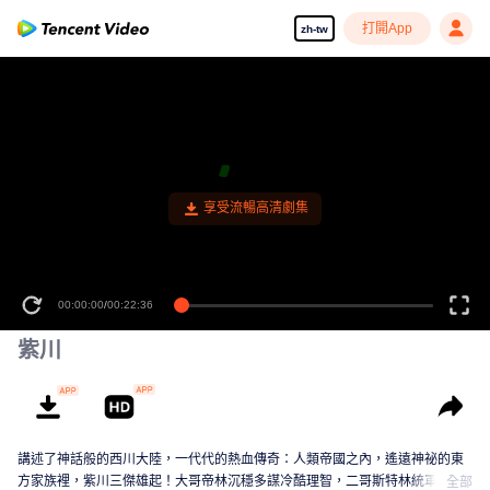
打開App
zh-tw
紫川
講述了神話般的西川大陸，一代代的熱血傳奇：人類帝國之內，遙遠神祕的東
方家族裡，紫川三傑雄起！大哥帝林沉穩多謀冷酷理智，二哥斯特林統軍有方
全部