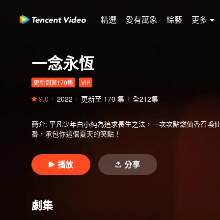
精選
愛有萬象
綜藝
更多
一念永恆
更新到第170集
VIP
9.0
2022
更新至
170
集
全212集
簡介
:
平凡少年白小純為追求長生之法，一次次點燃仙香召喚
番，承包你這個夏天的笑點！
播放
分享
劇集