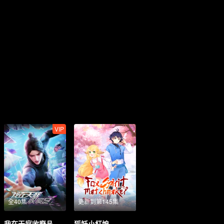
VIP
全40集
更新到第145集
我在天庭收廢品
狐妖小紅娘