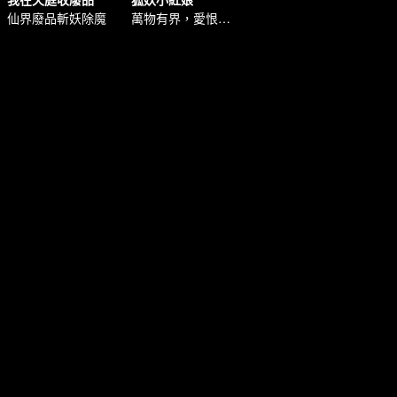
仙界廢品斬妖除魔
萬物有界，愛恨無由