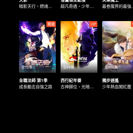
暗影天行，燃魂守心
超凡奇遇，少年逆境重生
最卷魔
獨播
VIP
全12集
全64集
全480集
全職法師 第1季
西行紀年番
獨步逍遙
成長勵志自強之路
古神歸位，光暗終極一戰
少年熱血闖紅塵