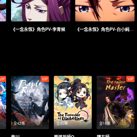
《一念永恆》角色PV-李青候
《一念永恆》角色PV-白小純（夜葬版）
VIP
VIP
VIP
全42集
全30集
全15集
紫川
魔道祖師Q
墮玄師