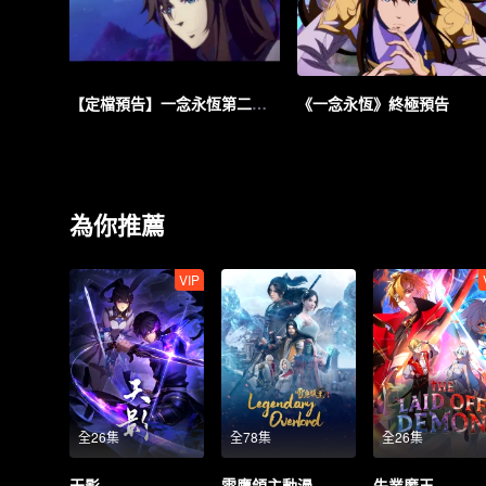
【定檔預告】一念永恆第二季迴歸！7月20日週三開播！
《一念永恆》終極預告
為你推薦
VIP
全26集
全78集
全26集
天影
雪鷹領主動漫
失業魔王