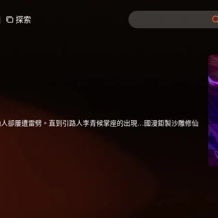
|
探索
仙人卻屢遭雷劈。直到引路人李青候掌座的出現…國漫鉅製沙雕修仙