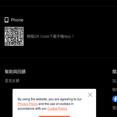
Phone
掃描QR Code下載手機App！
幫助與回饋
關
意見反饋
加
聯
By using the website, you are agreeing to our
Privacy Policy
and the use of cookies in
電郵
accordance with our
Cookie Policy.