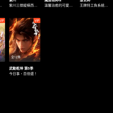
界的最強之王
紫川三傑縱橫西川大陸
溫馨治癒的可愛日常
王牌特工負系統縱橫九荒
VIP
VIP
全12集
武動乾坤 第5季
今日事，百倍還！