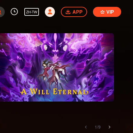
APP
VIP
ZH-TW
1
/
9