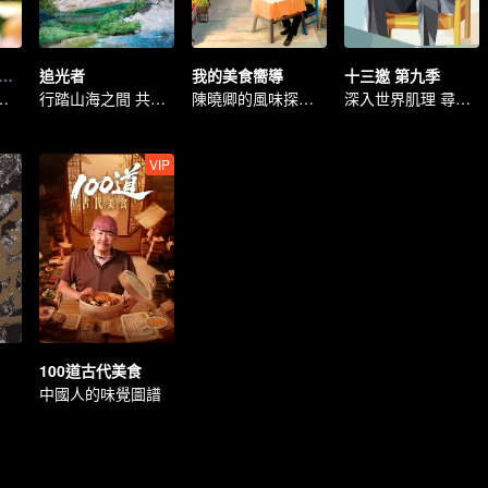
碳水啊·誘人美食精編
追光者
我的美食嚮導
十三邀 第九季
水主食的魅力
行踏山海之間 共築追光之路
陳曉卿的風味探索之旅
深入世界肌理 尋找確信
VIP
100道古代美食
中國人的味覺圖譜