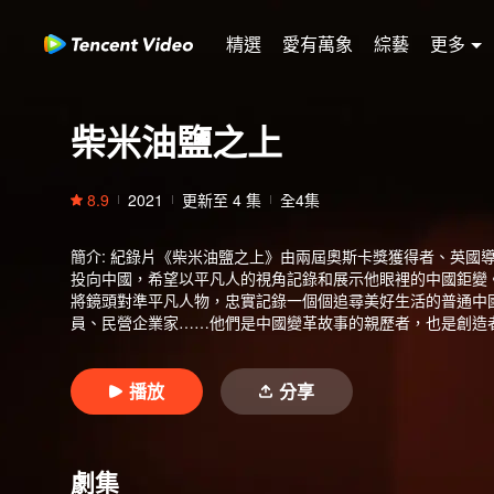
精選
愛有萬象
綜藝
更多
柴米油鹽之上
8.9
2021
更新至
4
集
全4集
簡介
:
紀錄片《柴米油鹽之上》由兩屆奧斯卡獎獲得者、英國導
投向中國，希望以平凡人的視角記錄和展示他眼裡的中國鉅變
將鏡頭對準平凡人物，忠實記錄一個個追尋美好生活的普通中
員、民營企業家……他們是中國變革故事的親歷者，也是創造
主人公們是平凡的，又是奪目的。節目真實記錄下他們為什麼
他們自信、堅強、善良，憑藉著自己的智慧、辛勤和汗水，不
播放
分享
劇集