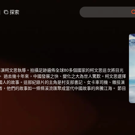
|
探索
演柯文思執導。拍攝足跡遍佈全球80多個國家的柯文思這次將目光
。 過去幾十年來，中國發展之快、變化之大為世人驚歎。柯文思選擇
國人的故事。這部紀錄片的主角是村支部書記、女卡車司機、雜技演
者，他們的故事如一條條溪流匯聚成當代中國故事的奔騰江海。 節目
笑、為什麼哭、為什麼奮鬥、為什麼痛苦、為什麼掙扎……鏡頭裡的
僅改變了自己的命運，也為中國注入了蓬勃的生機活力。