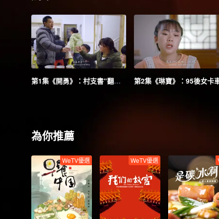
第1集《開勇》：村支書“翻山越嶺”幫扶貧困戶
為你推薦
WeTV優選
WeTV優選