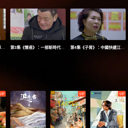
第2集《琳寶》：95後女卡車司機的獨立宣言
第3集《懷甫》：一部新時代農村青年的奮鬥史
第4集《子胥》：中國快遞江湖的跌宕往事
VIP
VIP
VIP