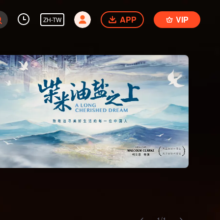
APP
VIP
ZH-TW
1
/
1