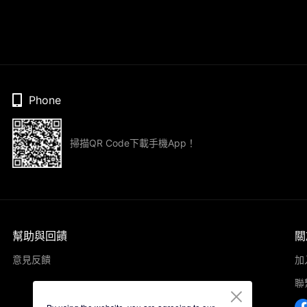
Phone
掃描QR Code下載手機App！
幫助與回饋
關
意見反饋
加
聯