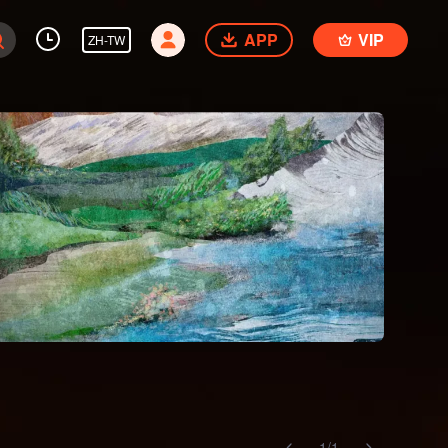
APP
VIP
ZH-TW
1
/
1