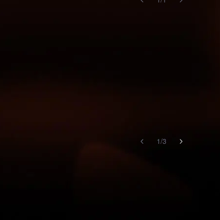
1
/
3