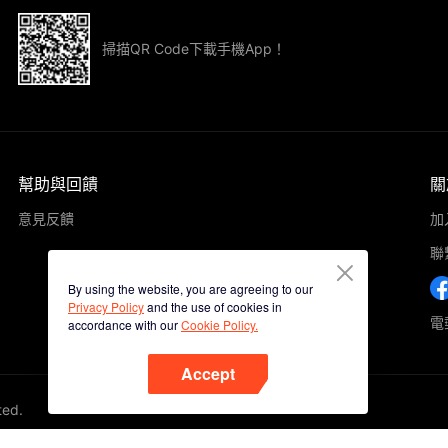
掃描QR Code下載手機App！
幫助與回饋
關
意見反饋
加
聯
By using the website, you are agreeing to our
Privacy Policy
and the use of cookies in
電郵
accordance with our
Cookie Policy.
Accept
ted.