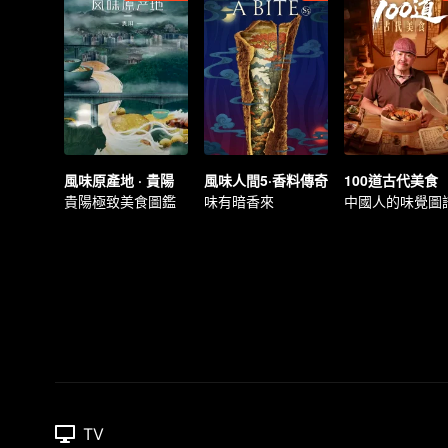
風味原產地 · 貴陽
風味人間5·香料傳奇
100道古代美食
貴陽極致美食圖鑑
味有暗香來
中國人的味覺圖
TV