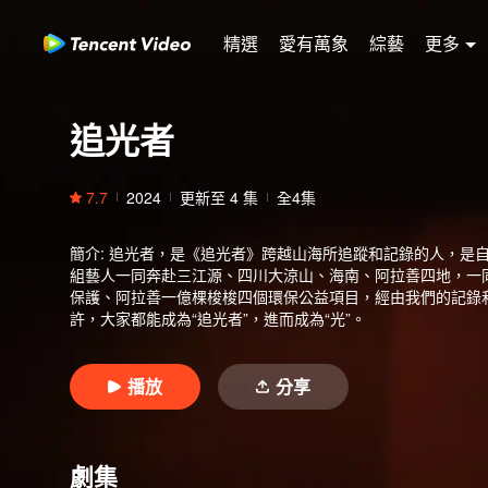
精選
愛有萬象
綜藝
更多
追光者
7.7
2024
更新至
4
集
全4集
簡介
:
追光者，是《追光者》跨越山海所追蹤和記錄的人，是自
組藝人一同奔赴三江源、四川大涼山、海南、阿拉善四地，一
保護、阿拉善一億棵梭梭四個環保公益項目，經由我們的記錄和
許，大家都能成為“追光者”，進而成為“光”。
播放
分享
劇集