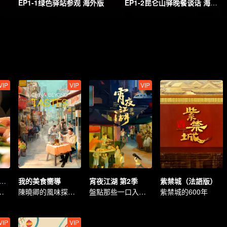
EP1-1绿色驿站参观 海外版
EP1-2昆仑山驿晚餐谈话 海外版
VIP
VIP
VIP
碳水啊·誘人美食精編
我的美食嚮導
宵夜江湖 第2季
紫禁城（法語版）
水主食的魅力
陳曉卿的風味探索之旅
盤點那些一口入魂的極致美味
紫禁城的600年
VIP
VIP