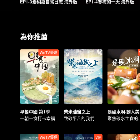
EP1-3焉栩嘉自驾日志 海外版
EP1-4寒梅的一天 海外版
為你推薦
WeTV優選
早餐中國 第1季
柴米油鹽之上
是
一朝一食打卡幸福
致敬平凡的我們
聚焦碳
WeTV優選
VIP