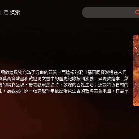
|
探索
，讓敦煌風物充滿了混血的氣質。而這樣的混血基因同樣滲透在人們
據莫高窟壁畫和藏經洞文書中的歷史記錄按圖索驥，呈現敦煌本土菜
食的精彩呈現，帶領觀眾走進時下敦煌的百姓生活；通過特色食材的
化，為觀眾打開一張穿越千年依然活色生香的敦煌美食地圖，在盡享