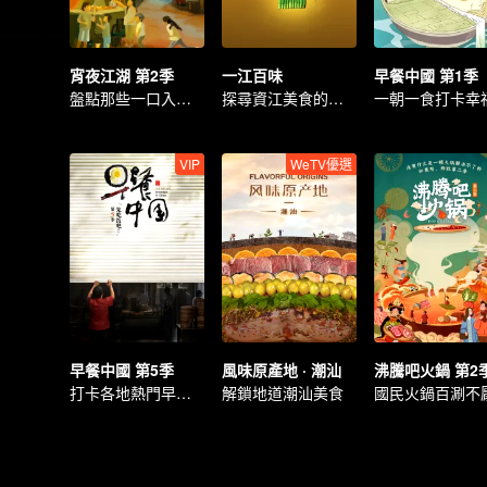
宵夜江湖 第2季
一江百味
早餐中國 第1季
盤點那些一口入魂的極致美味
探尋資江美食的萬千風味
一朝一食打卡幸
VIP
WeTV優選
早餐中國 第5季
風味原產地 · 潮汕
沸騰吧火鍋 第2
打卡各地熱門早餐！
解鎖地道潮汕美食
國民火鍋百涮不