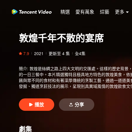
精選
愛有萬象
綜藝
更多
敦煌千年不散的宴席
7.9
2021
更新至
4
集
全4集
簡介
:
敦煌是絲綢之路上四大文明的交匯處。這樣的歷史背景
的一日三餐中。本片精選獨特且極具地方特色的敦煌美食，依
餚與眾不同的食材和有著深厚傳統的烹製工藝。通過一道道美
發掘、獨道烹飪技法的展示，呈現別具異域風情的敦煌飲食文
歷史文化盛宴的同時，開啟一場火爆熱烈的敦煌美食之旅。
播放
分享
劇集