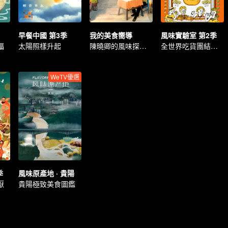
早餐中國 第3季
我的美食嚮導
風味實驗室 第2季
福
太陽照樣升起
陳曉卿的風味探索之旅
全世界吃貨團結起來
WeTV優選
季
風味原產地 · 貴陽
厭
貴陽極致美食圖鑑