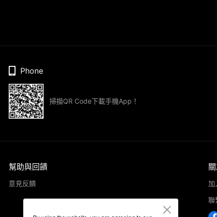
Phone
掃描QR Code下載手機App！
幫助與回饋
關
意見反饋
加
聯