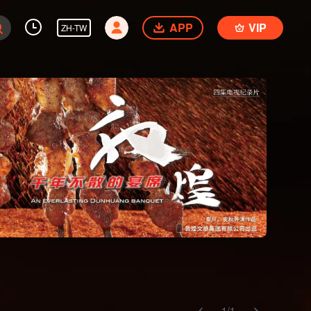
APP
VIP
ZH-TW
1
/
1