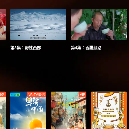
第3集：野性西部
第4集：香飄絲路
優選
WeTV優選
VIP