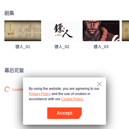
王都“长安”的肉镖。护送对象是志在推翻隋朝统治的神秘组织“花颜团”首领知世
郎。为了消灭知世郎，中原朝廷与塞外五胡家族做了一笔交易。然而，暗杀却
剧集
不是中原朝廷的真正目的，一次牵动天下命运的旅途就此拉开帷幕……
镖人_01
镖人_02
镖人_03
幕后花絮
By using the website, you are agreeing to our
Loading…
Privacy Policy
and the use of cookies in
accordance with our
Cookie Policy.
Accept
打开App