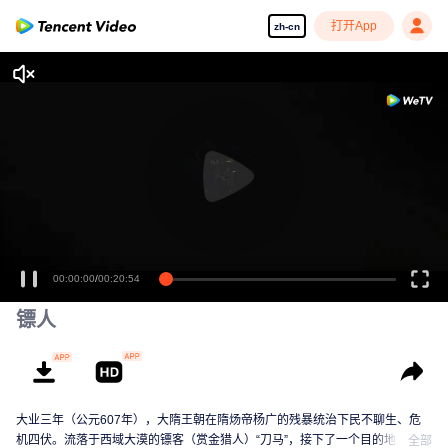
打开App
zh-cn
00:00:00
/
00:20:54
镖人
大业三年（公元607年），大隋王朝在隋炀帝杨广的残暴统治下民不聊生、危
机四伏。流落于西域大漠的镖客（赏金猎人）“刀马”，接下了一个目的地为隋朝
全部