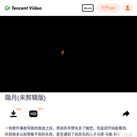
打开App
zh-cn
隐月(未剪辑版)
一场意外事故导致的昏迷之后，男孩的手臂失去了触觉，但是却开始能看到、
听到很多以前想象不到的东西，甚至遇到了前房东的儿子马修·马斯·科勒里奇
全部