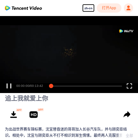
打开App
zh-cn
00:00:00
/
00:13:42
追上我就爱上你
为出战世界赛车锦标赛，沈宜替昏迷的哥哥加入长谷汽车队，并与顾奕臣结
识。相处中，沈宜与顾奕臣从不打不相识到渐生情愫。最终两人克服重重困
全部