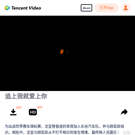
打开App
zh-cn
追上我就爱上你
为出战世界赛车锦标赛，沈宜替昏迷的哥哥加入长谷汽车队，并与顾奕臣结
识。相处中，沈宜与顾奕臣从不打不相识到渐生情愫。最终两人克服重重困
全部