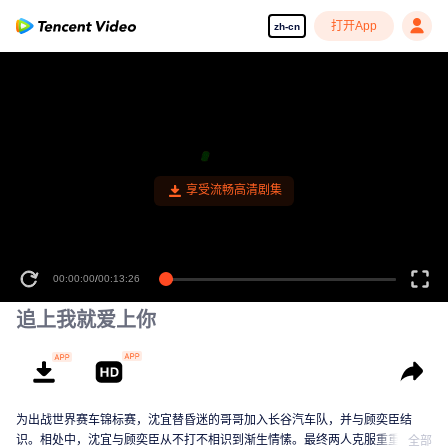
打开App
zh-cn
00:00:00
/
00:13:26
追上我就爱上你
为出战世界赛车锦标赛，沈宜替昏迷的哥哥加入长谷汽车队，并与顾奕臣结
识。相处中，沈宜与顾奕臣从不打不相识到渐生情愫。最终两人克服重重困
全部