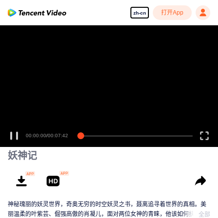
打开App
zh-cn
00:00:00
/
00:07:42
妖神记
神秘瑰丽的妖灵世界，奇奥无穷的时空妖灵之书，聂离追寻着世界的真相。美
丽温柔的叶紫芸、倔强高傲的肖凝儿，面对两位女神的青睐，他该如何抉择？
全部