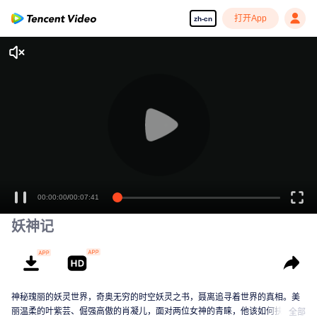
打开App
zh-cn
00:00:00
/
00:07:41
妖神记
神秘瑰丽的妖灵世界，奇奥无穷的时空妖灵之书，聂离追寻着世界的真相。美
丽温柔的叶紫芸、倔强高傲的肖凝儿，面对两位女神的青睐，他该如何抉择？
全部