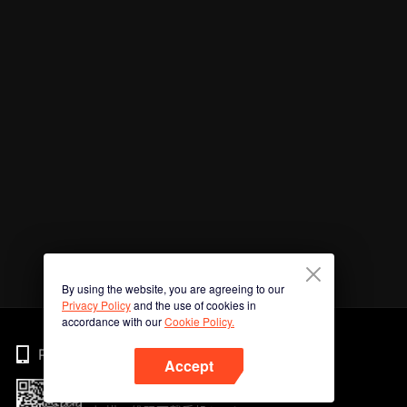
By using the website, you are agreeing to our
Privacy Policy
and the use of cookies in
accordance with our
Cookie Policy.
Phone
Accept