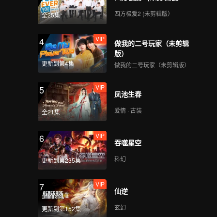
VIP
VIP
四方极爱2 (未剪辑版）
全25集
141
142
VIP
4
做我的二号玩家（未剪辑
VIP
VIP
143
144
版）
更新到第4集
做我的二号玩家（未剪辑版）
VIP
VIP
145
146
VIP
5
凤池生春
VIP
VIP
爱情 · 古装
全21集
147
148
VIP
6
VIP
VIP
吞噬星空
149
150
科幻
更新到第235集
VIP
7
仙逆
玄幻
更新到第152集