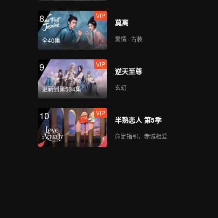
VIP
8
莫离
爱情 · 古装
全40集
VIP
9
逆天至尊
玄幻
更新到第534集
VIP
10
半熟恋人 第5季
命定指引，赤诚相爱