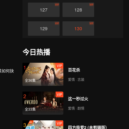
VIP
VIP
127
128
VIP
VIP
129
130
VIP
VIP
131
132
今日热播
VIP
VIP
133
134
VIP
1
百花杀
该如何抉
爱情 · 古装
全36集
VIP
VIP
135
136
VIP
2
这一秒过火
VIP
VIP
137
138
爱情 · 剧情
全33集
VIP
VIP
139
140
VIP
3
四方极爱2 (未剪辑版）