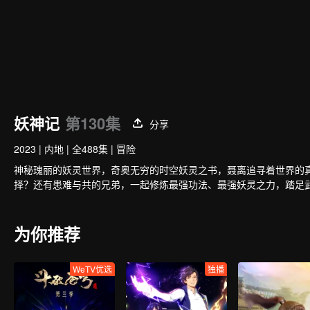
妖神记
第130集
分享
2023
|
内地
|
全488集
|
冒险
神秘瑰丽的妖灵世界，奇奥无穷的时空妖灵之书，聂离追寻着世界的
择？还有患难与共的兄弟，一起修炼最强功法、最强妖灵之力，踏足
为你推荐
WeTV优选
独播