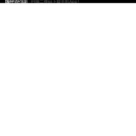
扫描二维码下载手机App！
帮助与反馈
关
意见反馈
加
联
电子
ted.