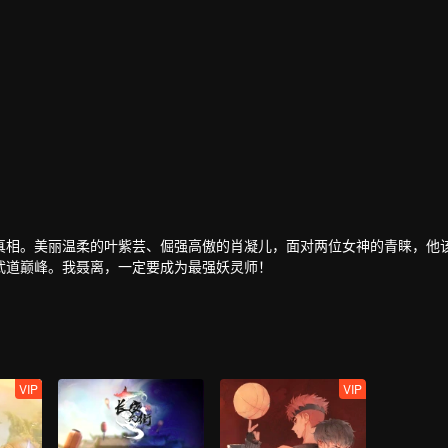
真相。美丽温柔的叶紫芸、倔强高傲的肖凝儿，面对两位女神的青睐，他
武道巅峰。我聂离，一定要成为最强妖灵师！
VIP
VIP