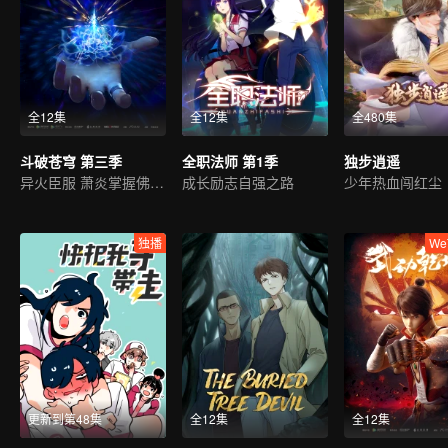
全12集
全12集
全480集
斗破苍穹 第三季
全职法师 第1季
独步逍遥
异火臣服 萧炎掌握佛怒火连
成长励志自强之路
少年热血闯红尘
独播
We
更新到第48集
全12集
全12集