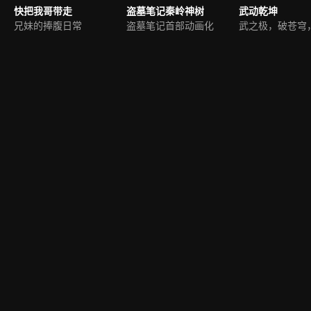
快把我哥带走
盗墓笔记秦岭神树
武动乾坤
兄妹的捧腹日常
盗墓笔记首部动画化