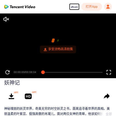
打开App
zh-cn
享受流畅高清剧集
00:00:00
/
00:08:04
妖神记
神秘瑰丽的妖灵世界，奇奥无穷的时空妖灵之书，聂离追寻着世界的真相。美
丽温柔的叶紫芸、倔强高傲的肖凝儿，面对两位女神的青睐，他该如何抉择？
全部