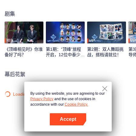
综艺录制模式，采用多平台互动机制，观众可通过投票、应援等方式直接参与
偶像养成，共同见证从相识到契合的全过程。最终，最具人气与默契的CP组合
剧集
将在全球舞台上闪耀出道。
预告
VIP
VIP
《顶峰相见时》你准
第1期：“顶峰”旅程
第2期：双人舞蹈挑
第3
备好了吗？
开启，12位中泰少年
战，搭档请就位！
导
初见面！
刻
幕后花絮
By using the website, you are agreeing to our
Loading…
Privacy Policy
and the use of cookies in
accordance with our
Cookie Policy.
Accept
打开App