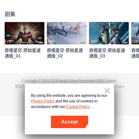
极端的生存环境下，人类的身体素质相比以前有了质的飞越。而这其中的佼佼
者，被称为“武者”。 罗峰立志成为武者，前路却并不平坦，他首先要面对的便
剧集
是外部环境无形中对他施加的影响。家庭拮据，父母无法给予他更多帮助，只
能依靠自己的努力。最终，在不断的艰苦磨砺下，罗峰不断发掘自身潜能，得
到了能力提升和自我价值的认可。
VIP
VIP
VIP
VIP
吞噬星空 原始星速
吞噬星空 原始星速
吞噬星空 原始星速
吞
通版_01
通版_02
通版_03
通版
Copyright © 2016-
2026
Image Future Investment (HK) Limited.
协议与条款
|
隐私协议
|
Cookie Policy
|
意见反馈
|
@
TencentVideo
By using the website, you are agreeing to our
Privacy Policy
and the use of cookies in
accordance with our
Cookie Policy.
Accept
打开App