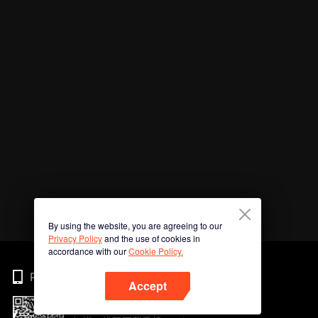
By using the website, you are agreeing to our
Privacy Policy
and the use of cookies in
accordance with our
Cookie Policy.
Phone
Accept