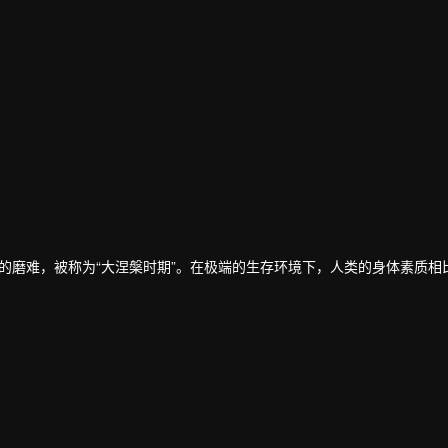
的磨难，被称为“大涅槃时期”。在极端的生存环境下，人类的身体素质相
无形中对他施加的影响。家庭拮据，父母无法给予他更多帮助，只能依靠
力提升和自我价值的认可。