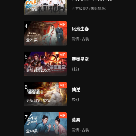
四方极爱2 (未剪辑版）
全25集
VIP
4
凤池生春
爱情 · 古装
全21集
VIP
5
吞噬星空
科幻
更新到第235集
VIP
6
仙逆
玄幻
更新到第152集
VIP
7
莫离
爱情 · 古装
全40集