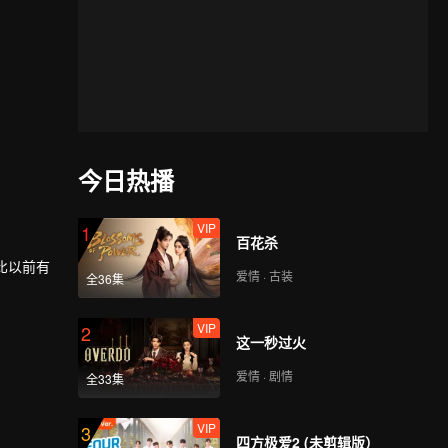
今日热播
VIP
1
百花杀
比以前有
爱情 · 古装
全36集
自己的努
VIP
2
这一秒过火
爱情 · 剧情
全33集
VIP
3
四方极爱2 (未剪辑版）