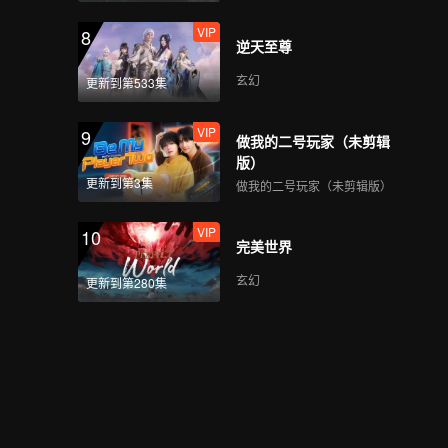
VIP
8
逆天至尊
玄幻
更新到第533集
VIP
9
做我的二号玩家（未剪辑
版）
更新到第3集
做我的二号玩家（未剪辑版）
VIP
10
完美世界
玄幻
更新到第280集