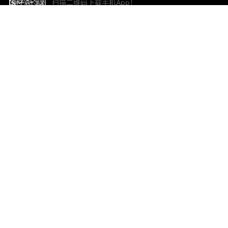
扫描二维码下载手机App！
帮助与反馈
关
意见反馈
加
联
电子
ted.