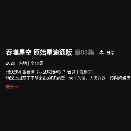
吞噬星空 原始星速通版
第03集
分享
2026
|
内地
|
全10集
想快速补番看懂《决战原始星》？看这个就够了！
地球上出现了不明来由的RR病毒，大举入侵，人类在这一段时间经历
了质的飞越。而这其中的佼佼者，被称为“武者”。
展开
罗峰立志成为武者，前路却并不平坦，他首先要面对的便是外部环境
力。最终，在不断的艰苦磨砺下，罗峰不断发掘自身潜能，得到了能