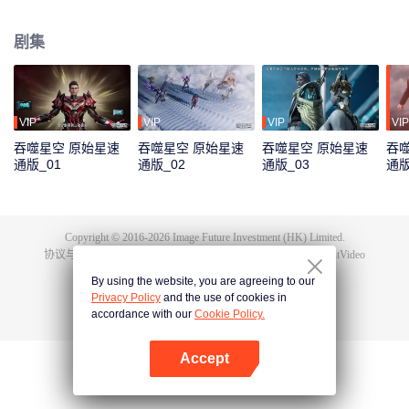
极端的生存环境下，人类的身体素质相比以前有了质的飞越。而这其中的佼佼
者，被称为“武者”。 罗峰立志成为武者，前路却并不平坦，他首先要面对的便
剧集
是外部环境无形中对他施加的影响。家庭拮据，父母无法给予他更多帮助，只
能依靠自己的努力。最终，在不断的艰苦磨砺下，罗峰不断发掘自身潜能，得
到了能力提升和自我价值的认可。
VIP
VIP
VIP
VIP
吞噬星空 原始星速
吞噬星空 原始星速
吞噬星空 原始星速
吞
通版_01
通版_02
通版_03
通版
Copyright © 2016-
2026
Image Future Investment (HK) Limited.
协议与条款
|
隐私协议
|
Cookie Policy
|
意见反馈
|
@
TencentVideo
By using the website, you are agreeing to our
Privacy Policy
and the use of cookies in
accordance with our
Cookie Policy.
Accept
打开App