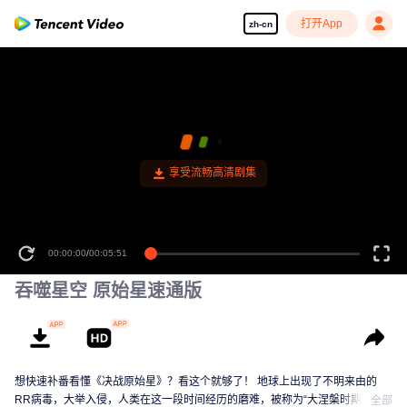
打开App
zh-cn
享受流畅高清剧集
00:00:00
/
00:05:51
吞噬星空 原始星速通版
想快速补番看懂《决战原始星》？看这个就够了！ 地球上出现了不明来由的
RR病毒，大举入侵，人类在这一段时间经历的磨难，被称为“大涅槃时期”。在
全部