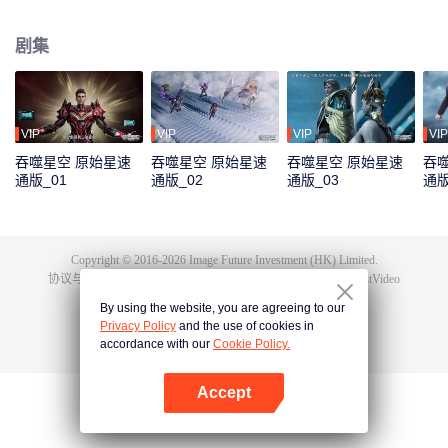
极端的生存环境下，人类的身体素质相比以前有了质的飞越。而这其中的佼佼
者，被称为“武者”。 罗峰立志成为武者，前路却并不平坦，他首先要面对的便
剧集
是外部环境无形中对他施加的影响。家庭拮据，父母无法给予他更多帮助，只
能依靠自己的努力。最终，在不断的艰苦磨砺下，罗峰不断发掘自身潜能，得
到了能力提升和自我价值的认可。
VIP
VIP
VIP
VIP
吞噬星空 原始星速
吞噬星空 原始星速
吞噬星空 原始星速
吞
通版_01
通版_02
通版_03
通版
Copyright © 2016-
2026
Image Future Investment (HK) Limited.
协议与条款
|
隐私协议
|
Cookie Policy
|
意见反馈
|
@
TencentVideo
By using the website, you are agreeing to our
Privacy Policy
and the use of cookies in
accordance with our
Cookie Policy.
Accept
打开App