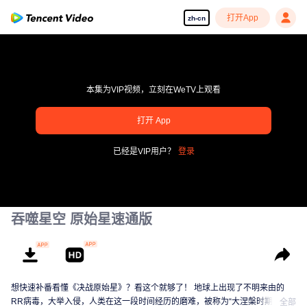
打开App
zh-cn
本集为VIP视频，立刻在WeTV上观看
pay limit
打开 App
错误码: 70013083.-1-7c1dd850e0f8ae72673a855ee6173c39
已经是VIP用户？
登录
00:00:00
/
00:00:00
吞噬星空 原始星速通版
想快速补番看懂《决战原始星》？看这个就够了！ 地球上出现了不明来由的
RR病毒，大举入侵，人类在这一段时间经历的磨难，被称为“大涅槃时期”。在
全部