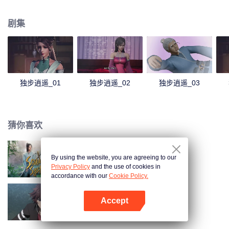
尘，他们不甘如此，以修行来悟道而变得强大，甚至永生。天地大道如同气
运，有能者居之。大道之路，就是争道之路，这就造成了万族万灵的相争。 一
剧集
个时代，只能支撑少数一些人得道。得道者，以为站在了世间之巅，以后可以
恣意逍遥。但却发现，即使得道。同样难逃厄运，在他们之上有着主宰，收割
着一个又一个的时代，收割着天下修行者为了维持他们野心。万族万灵，不过
是被这些主宰豢养而已。 这些主宰，收割着得道者，收割着每个世界的灵华，
摧毁一个个世界。 历代得道者，都不甘被收割，不断的反抗，可是每一次都失
败。 直到……主角叶宇出现，他剥开了一个个时代，剥开了一个个秘密。随着
独步逍遥_01
独步逍遥_02
独步逍遥_03
他展开了史诗级的画卷，在这壮阔的世界中，不断的成长，经历爱情和友情，
洗净蒙尘的道心，最后和收割万族万灵的主宰对决。
猜你喜欢
By using the website, you are agreeing to our
穿书自救指南
Privacy Policy
and the use of cookies in
accordance with our
Cookie Policy.
Accept
全职法师 第1季
打开App