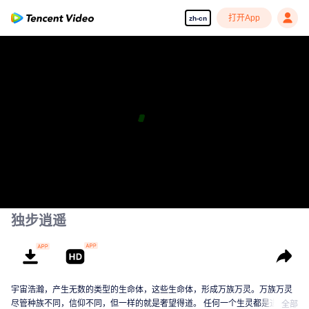
打开App
zh-cn
独步逍遥
宇宙浩瀚，产生无数的类型的生命体，这些生命体，形成万族万灵。万族万灵
尽管种族不同，信仰不同，但一样的就是奢望得道。 任何一个生灵都是道心蒙
全部