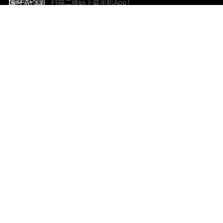
扫描二维码下载手机App！
帮助与反馈
关
意见反馈
加
联
电子
ted.