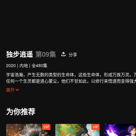
独步逍遥
第09集
分享
2020
|
内地
|
全480集
宇宙浩瀚，产生无数的类型的生命体，这些生命体，形成万族万灵。
任何一个生灵都是道心蒙尘，他们不甘如此，以修行来悟道而变得强
造成了万族万灵的相争。
展开
一个时代，只能支撑少数一些人得道。得道者，以为站在了世间之巅
宰，收割着一个又一个的时代，收割着天下修行者为了维持他们野心
这些主宰，收割着得道者，收割着每个世界的灵华，摧毁一个个世界
为你推荐
历代得道者，都不甘被收割，不断的反抗，可是每一次都失败。
直到……主角叶宇出现，他剥开了一个个时代，剥开了一个个秘密。
洗净蒙尘的道心，最后和收割万族万灵的主宰对决。
VIP
VIP