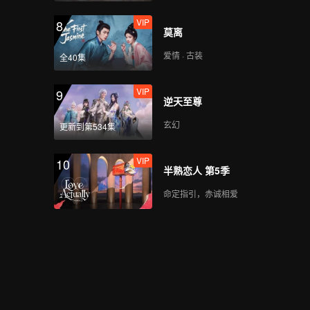
VIP
8
莫离
爱情 · 古装
全40集
VIP
9
逆天至尊
玄幻
更新到第534集
VIP
10
半熟恋人 第5季
命定指引，赤诚相爱