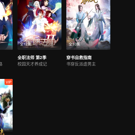
全12集
全10集
全职法师 第2季
穿书自救指南
路
校园天才养成记
书穿反派虐男主
VIP