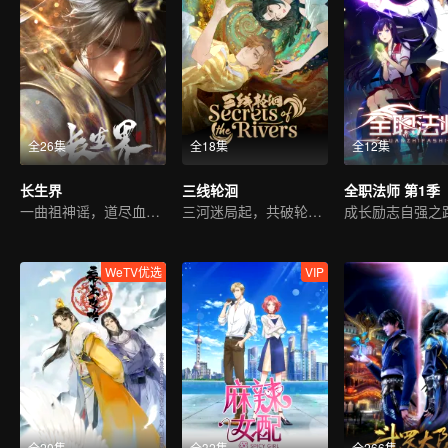
全26集
全18集
全12集
长生界
三线轮洄
全职法师 第1季
一曲祖神谣，道尽血与泪
三河迷局起，共破轮洄秘事
成长励志自强之
WeTV优选
VIP
全20集
全32集
全266集