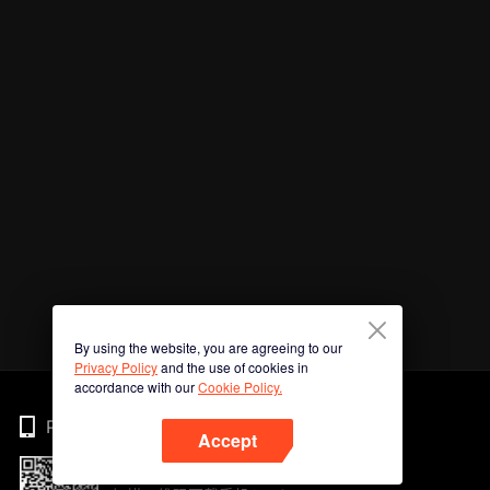
By using the website, you are agreeing to our
Privacy Policy
and the use of cookies in
accordance with our
Cookie Policy.
Phone
Accept