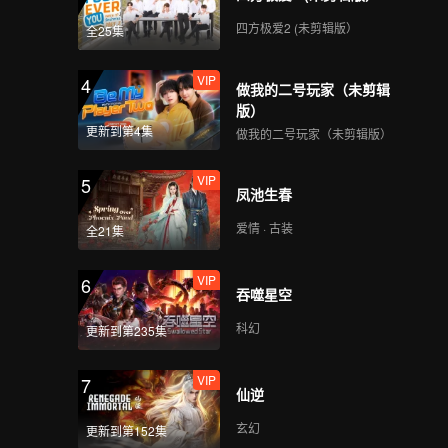
四方极爱2 (未剪辑版）
全25集
VIP
4
做我的二号玩家（未剪辑
版）
更新到第4集
做我的二号玩家（未剪辑版）
VIP
5
凤池生春
爱情 · 古装
全21集
VIP
6
吞噬星空
科幻
更新到第235集
VIP
7
仙逆
玄幻
更新到第152集