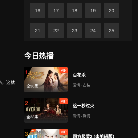
16
17
18
19
20
21
22
23
24
25
26
27
28
29
30
今日热播
VIP
1
百花杀
路，这就
爱情 · 古装
全36集
有着主
VIP
2
这一秒过火
爱情 · 剧情
全33集
和友情，
VIP
3
四方极爱2 (未剪辑版）