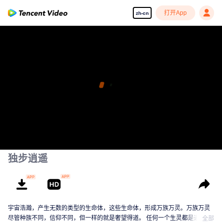
打开App
zh-cn
独步逍遥
宇宙浩瀚，产生无数的类型的生命体，这些生命体，形成万族万灵。万族万灵
尽管种族不同，信仰不同，但一样的就是奢望得道。 任何一个生灵都是道心蒙
全部