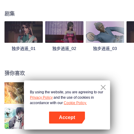
尘，他们不甘如此，以修行来悟道而变得强大，甚至永生。天地大道如同气
运，有能者居之。大道之路，就是争道之路，这就造成了万族万灵的相争。 一
剧集
个时代，只能支撑少数一些人得道。得道者，以为站在了世间之巅，以后可以
恣意逍遥。但却发现，即使得道。同样难逃厄运，在他们之上有着主宰，收割
着一个又一个的时代，收割着天下修行者为了维持他们野心。万族万灵，不过
是被这些主宰豢养而已。 这些主宰，收割着得道者，收割着每个世界的灵华，
摧毁一个个世界。 历代得道者，都不甘被收割，不断的反抗，可是每一次都失
败。 直到……主角叶宇出现，他剥开了一个个时代，剥开了一个个秘密。随着
独步逍遥_01
独步逍遥_02
独步逍遥_03
他展开了史诗级的画卷，在这壮阔的世界中，不断的成长，经历爱情和友情，
洗净蒙尘的道心，最后和收割万族万灵的主宰对决。
猜你喜欢
By using the website, you are agreeing to our
长生界
Privacy Policy
and the use of cookies in
accordance with our
Cookie Policy.
Accept
国民老公带回家 第1季
打开App