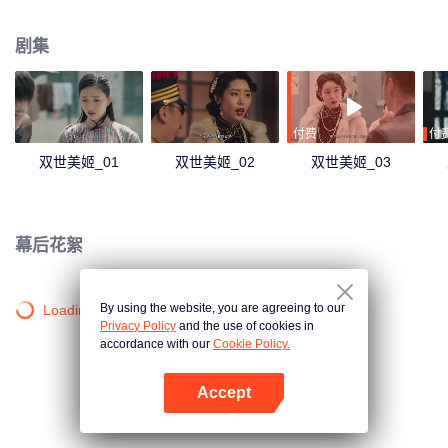
现因为自己导致狐仙祸害人间，她选择和狐仙同归于尽，彻底除去祸害。
剧集
付费
付
双世美姬_01
双世美姬_02
双世美姬_03
幕后花絮
By using the website, you are agreeing to our
Loading…
Privacy Policy
and the use of cookies in
accordance with our
Cookie Policy.
Accept
打开App