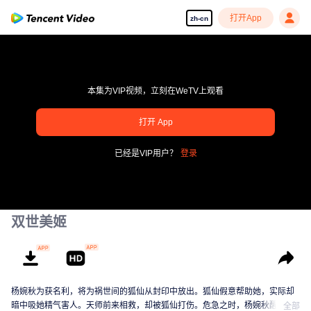
打开App
zh-cn
本集为VIP视频，立刻在WeTV上观看
pay limit
打开 App
错误码: 70013083.-1-9ea1d7e31c39cd1a6c0db5fbce0b0dc7
已经是VIP用户？
登录
00:00:00
/
00:00:00
双世美姬
杨婉秋为获名利，将为祸世间的狐仙从封印中放出。狐仙假意帮助她，实际却
暗中吸她精气害人。天师前来相救，却被狐仙打伤。危急之时，杨婉秋醒悟发
全部