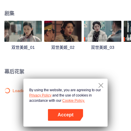
现因为自己导致狐仙祸害人间，她选择和狐仙同归于尽，彻底除去祸害。
剧集
付费
付
双世美姬_01
双世美姬_02
双世美姬_03
幕后花絮
By using the website, you are agreeing to our
Loading…
Privacy Policy
and the use of cookies in
accordance with our
Cookie Policy.
Accept
打开App