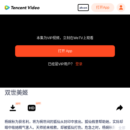
打开App
zh-cn
本集为VIP视频，立刻在WeTV上观看
打开 App
享受流畅高清剧集
已经是VIP用户？
登录
00:00:00
/
00:00:00
双世美姬
杨婉秋为获名利，将为祸世间的狐仙从封印中放出。狐仙假意帮助她，实际却
暗中吸她精气害人。天师前来相救，却被狐仙打伤。危急之时，杨婉秋醒悟发
全部