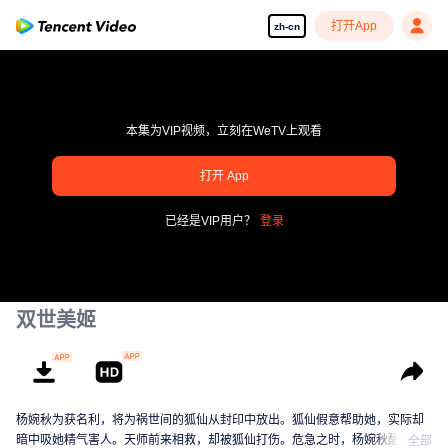
打开App
zh-cn
本集为VIP视频，立刻在WeTV上观看
pay limit
打开 App
错误码: 70013083.-1-ee7bdfa028f873459803322c32fc6f6d
已经是VIP用户？
登录
00:00:00
/
00:00:00
双世美姬
杨婉秋为获名利，将为祸世间的狐仙从封印中放出。狐仙假意帮助她，实际却
暗中吸她精气害人。天师前来相救，却被狐仙打伤。危急之时，杨婉秋醒悟发
全部