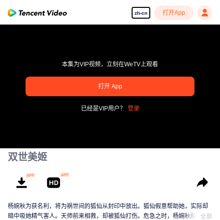
打开App
zh-cn
本集为VIP视频，立刻在WeTV上观看
打开 App
享受流畅高清剧集
已经是VIP用户？
登录
00:00:00
/
00:00:00
双世美姬
杨婉秋为获名利，将为祸世间的狐仙从封印中放出。狐仙假意帮助她，实际却
暗中吸她精气害人。天师前来相救，却被狐仙打伤。危急之时，杨婉秋醒悟发
全部