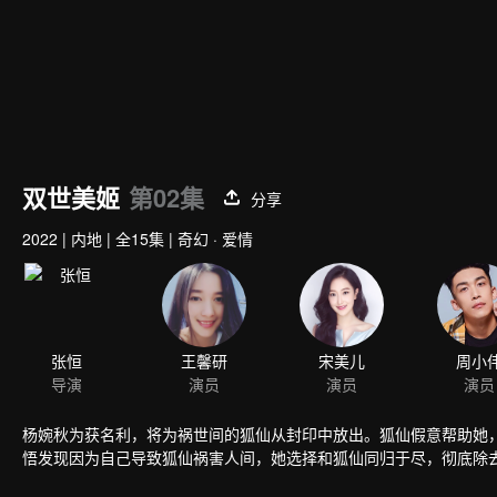
双世美姬
第02集
分享
2022
|
内地
|
全15集
|
奇幻 · 爱情
张恒
王馨研
宋美儿
周小
导演
演员
演员
演员
杨婉秋为获名利，将为祸世间的狐仙从封印中放出。狐仙假意帮助她
悟发现因为自己导致狐仙祸害人间，她选择和狐仙同归于尽，彻底除