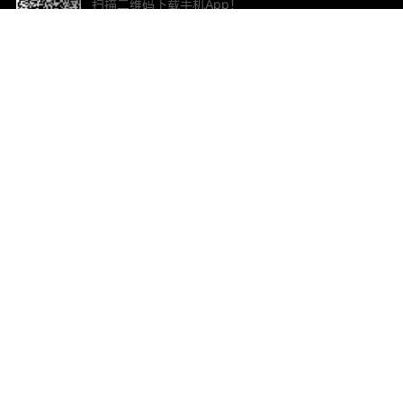
扫描二维码下载手机App！
帮助与反馈
关
意见反馈
加
联
电子
ted.