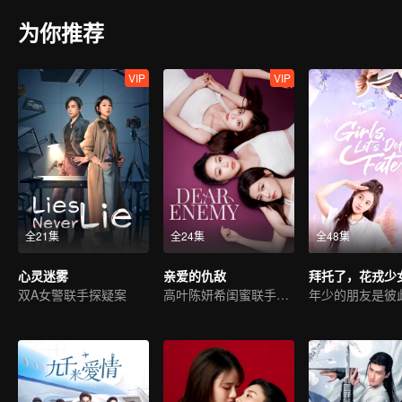
为你推荐
VIP
VIP
全21集
全24集
全48集
心灵迷雾
亲爱的仇敌
拜托了，花戎少
双A女警联手探疑案
高叶陈妍希闺蜜联手复仇