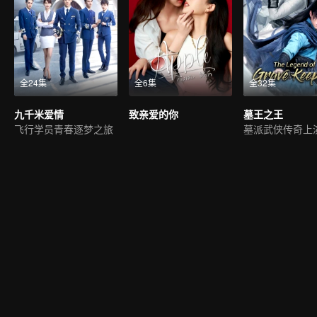
全24集
全6集
全32集
九千米爱情
致亲爱的你
墓王之王
飞行学员青春逐梦之旅
墓派武侠传奇上