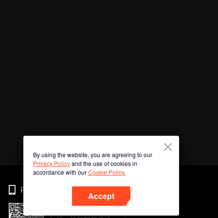
By using the website, you are agreeing to our
Privacy Policy
and the use of cookies in
accordance with our
Cookie Policy.
Phone
Accept