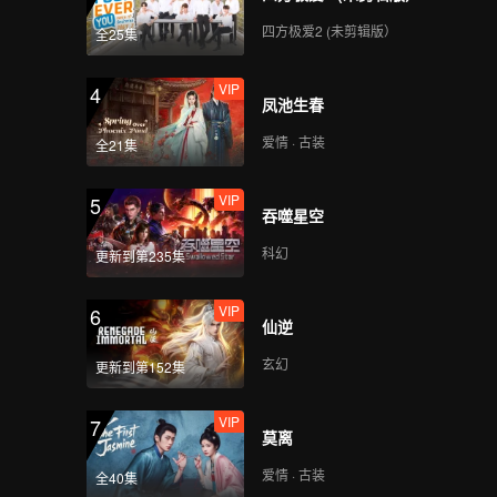
四方极爱2 (未剪辑版）
全25集
VIP
4
凤池生春
爱情 · 古装
全21集
VIP
5
吞噬星空
科幻
更新到第235集
VIP
6
仙逆
玄幻
更新到第152集
VIP
7
莫离
爱情 · 古装
全40集