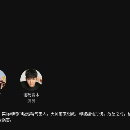
伟
谢杨言木
演员
，实际却暗中吸她精气害人。天师前来相救，却被狐仙打伤。危急之时，
去祸害。