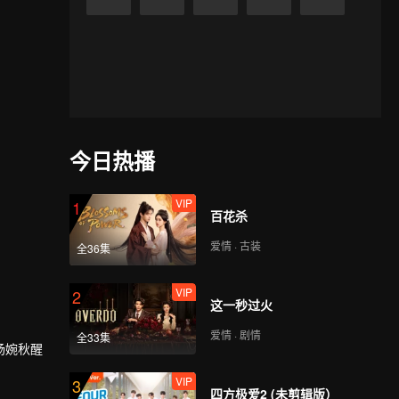
今日热播
VIP
1
百花杀
爱情 · 古装
全36集
VIP
2
这一秒过火
爱情 · 剧情
全33集
杨婉秋醒
VIP
3
四方极爱2 (未剪辑版）