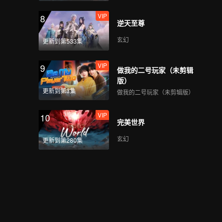
VIP
8
逆天至尊
玄幻
更新到第533集
VIP
9
做我的二号玩家（未剪辑
版）
更新到第3集
做我的二号玩家（未剪辑版）
VIP
10
完美世界
玄幻
更新到第280集