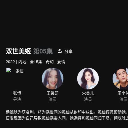
双世美姬
第05集
分享
2022
|
内地
|
全15集
|
奇幻 · 爱情
张恒
王馨研
宋美儿
周小
导演
演员
演员
演员
杨婉秋为获名利，将为祸世间的狐仙从封印中放出。狐仙假意帮助她
悟发现因为自己导致狐仙祸害人间，她选择和狐仙同归于尽，彻底除