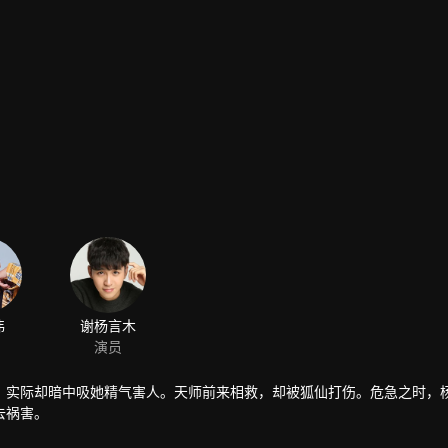
伟
谢杨言木
演员
，实际却暗中吸她精气害人。天师前来相救，却被狐仙打伤。危急之时，
去祸害。