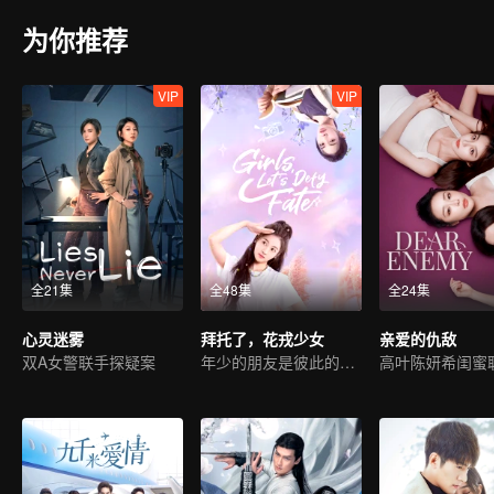
为你推荐
VIP
VIP
全21集
全48集
全24集
心灵迷雾
拜托了，花戎少女
亲爱的仇敌
双A女警联手探疑案
年少的朋友是彼此的收藏家