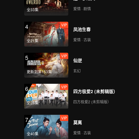
爱情 · 剧情
全33集
VIP
4
凤池生春
爱情 · 古装
全21集
VIP
5
仙逆
玄幻
更新到第153集
VIP
6
四方极爱2 (未剪辑版）
四方极爱2 (未剪辑版）
全25集
VIP
7
莫离
爱情 · 古装
全40集