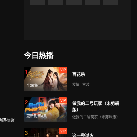
今日热播
VIP
1
百花杀
爱情 · 古装
全36集
VIP
2
做我的二号玩家（未剪辑
版）
更新到第4集
做我的二号玩家（未剪辑版）
杨婉秋醒
VIP
3
这一秒过火