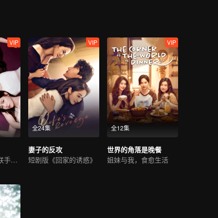
VIP
VIP
VIP
全24集
全12集
妻子的反攻
世界的角落是晚餐
高叶陈妍希闺蜜联手复仇
短剧版《回家的诱惑》
姐妹与我，食愈生活