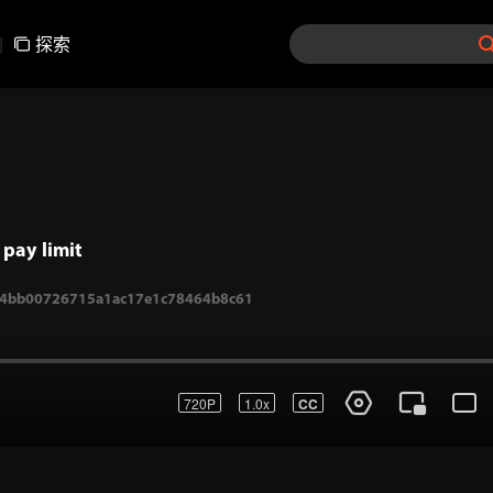
|
探索
pay limit
720P
1.0x
CC
4bb00726715a1ac17e1c78464b8c61
登录
参与弹幕讨论
发