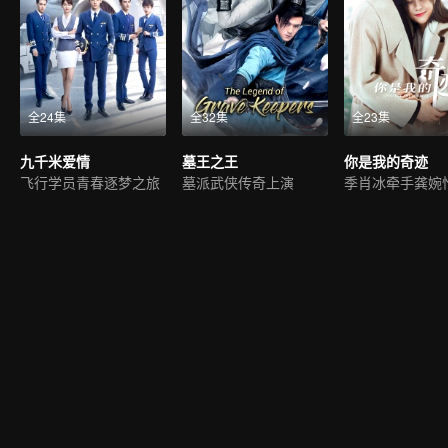
全24集
全32集
全23集
九千米爱情
墓王之王
你是我的奇迹
飞行学员青春逐梦之旅
墓派武侠传奇上演