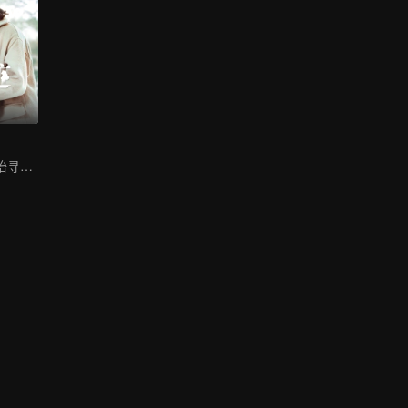
季肖冰牵手龚婉怡寻爱缉凶