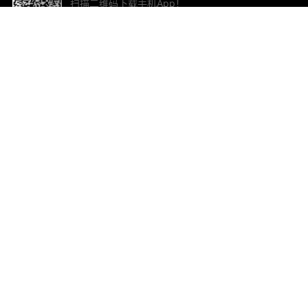
扫描二维码下载手机App！
帮助与反馈
关
意见反馈
加
联
电子
ted.