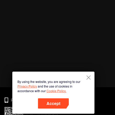
By using the website, you are agreeing to our
Privacy Policy
and the use of cookies in
accordance with our
Cookie Policy.
Phone
Accept