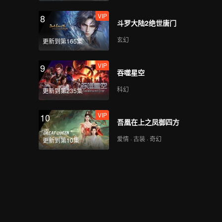
VIP
8
斗罗大陆2绝世唐门
玄幻
更新到第165集
VIP
9
吞噬星空
科幻
更新到第235集
VIP
10
吾凰在上之凤御四方
爱情 · 古装 · 奇幻
更新到第10集