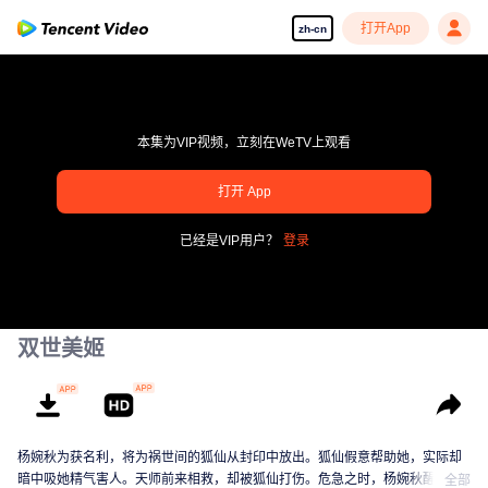
打开App
zh-cn
本集为VIP视频，立刻在WeTV上观看
打开 App
pay limit
已经是VIP用户？
登录
错误码: 70013083.-1-6ab2d32dfa9965a78c403d914a260f9f
00:00:00
/
00:00:00
双世美姬
杨婉秋为获名利，将为祸世间的狐仙从封印中放出。狐仙假意帮助她，实际却
暗中吸她精气害人。天师前来相救，却被狐仙打伤。危急之时，杨婉秋醒悟发
全部