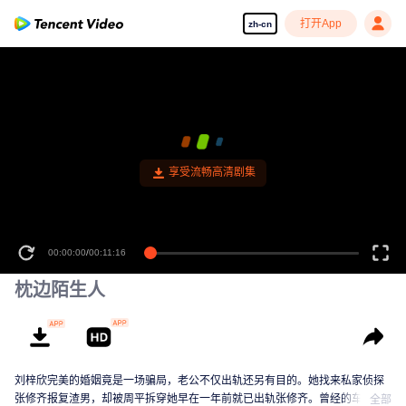
打开App
zh-cn
享受流畅高清剧集
00:00:00
/
00:11:16
枕边陌生人
刘梓欣完美的婚姻竟是一场骗局，老公不仅出轨还另有目的。她找来私家侦探
张修齐报复渣男，却被周平拆穿她早在一年前就已出轨张修齐。曾经的车祸使
全部