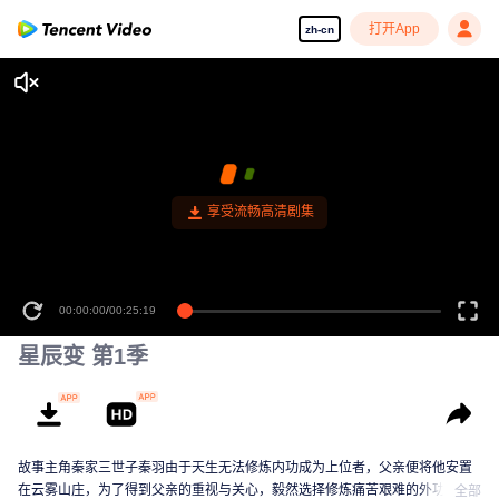
打开App
zh-cn
享受流畅高清剧集
00:00:00
/
00:25:19
星辰变 第1季
故事主角秦家三世子秦羽由于天生无法修炼内功成为上位者，父亲便将他安置
在云雾山庄，为了得到父亲的重视与关心，毅然选择修炼痛苦艰难的外功。拜
全部