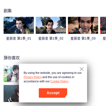
赵云兴为师，开启了一段艰苦的外功修炼。从马贼手中救下了儿时玩伴铁山和
铁小璐，他的热血与真情感动天地，天降流星泪，融入他的体内，注定平凡的
剧集
命运仿佛破茧化蝶一般蜕变。他不再是鱼，而是龙！九天之顶称尊，黄泉之下
为首。
VIP
VIP
星辰变 第1季_01
星辰变 第1季_02
星辰变 第1季_03
星
猜你喜欢
By using the website, you are agreeing to our
国民老公带回家 第1季
Privacy Policy
and the use of cookies in
accordance with our
Cookie Policy.
Accept
全职法师 第1季
打开App