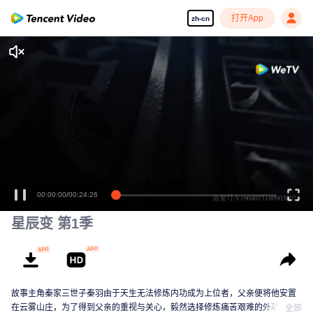
打开App
zh-cn
00:00:00
/
00:24:26
星辰变 第1季
故事主角秦家三世子秦羽由于天生无法修炼内功成为上位者，父亲便将他安置
在云雾山庄，为了得到父亲的重视与关心，毅然选择修炼痛苦艰难的外功。拜
全部