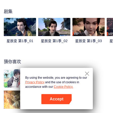
赵云兴为师，开启了一段艰苦的外功修炼。从马贼手中救下了儿时玩伴铁山和
铁小璐，他的热血与真情感动天地，天降流星泪，融入他的体内，注定平凡的
剧集
命运仿佛破茧化蝶一般蜕变。他不再是鱼，而是龙！九天之顶称尊，黄泉之下
为首。
VIP
VIP
星辰变 第1季_01
星辰变 第1季_02
星辰变 第1季_03
星
猜你喜欢
By using the website, you are agreeing to our
国民老公带回家 第1季
Privacy Policy
and the use of cookies in
accordance with our
Cookie Policy.
Accept
长生界
打开App