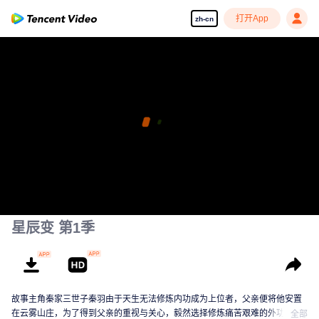
打开App
zh-cn
星辰变 第1季
故事主角秦家三世子秦羽由于天生无法修炼内功成为上位者，父亲便将他安置
在云雾山庄，为了得到父亲的重视与关心，毅然选择修炼痛苦艰难的外功。拜
全部