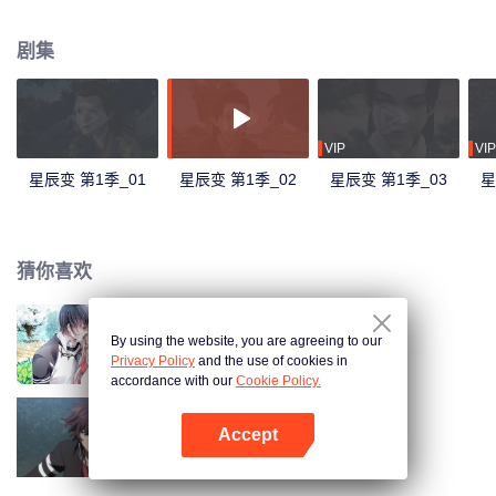
赵云兴为师，开启了一段艰苦的外功修炼。从马贼手中救下了儿时玩伴铁山和
铁小璐，他的热血与真情感动天地，天降流星泪，融入他的体内，注定平凡的
剧集
命运仿佛破茧化蝶一般蜕变。他不再是鱼，而是龙！九天之顶称尊，黄泉之下
为首。
VIP
VIP
星辰变 第1季_01
星辰变 第1季_02
星辰变 第1季_03
星
猜你喜欢
By using the website, you are agreeing to our
国民老公带回家 第1季
Privacy Policy
and the use of cookies in
accordance with our
Cookie Policy.
Accept
全职法师 第1季
打开App