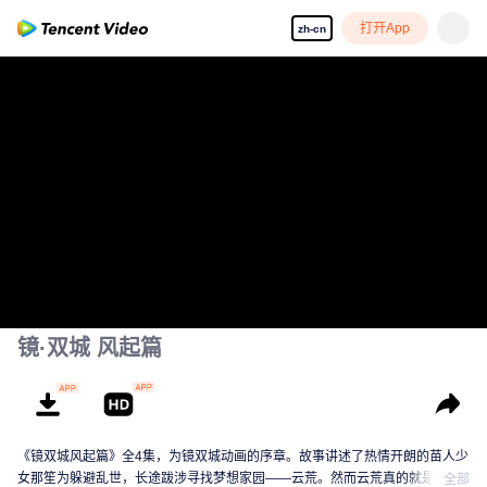
打开App
zh-cn
镜·双城 风起篇
《镜双城风起篇》全4集，为镜双城动画的序章。故事讲述了热情开朗的苗人少
女那笙为躲避乱世，长途跋涉寻找梦想家园——云荒。然而云荒真的就是传说
全部