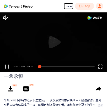
打开App
zh-cn
00:00:00
/
00:19:16
一念永恒
平凡少年白小纯为追求长生之法，一次次点燃仙香召唤仙人却屡遭雷劈。直到
引路人李青候掌座的出现…国漫巨制沙雕修仙番，承包你这个夏天的笑点！
全部