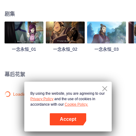
剧集
一念永恒_01
一念永恒_02
一念永恒_03
幕后花絮
By using the website, you are agreeing to our
Loading…
Privacy Policy
and the use of cookies in
accordance with our
Cookie Policy.
Accept
打开App