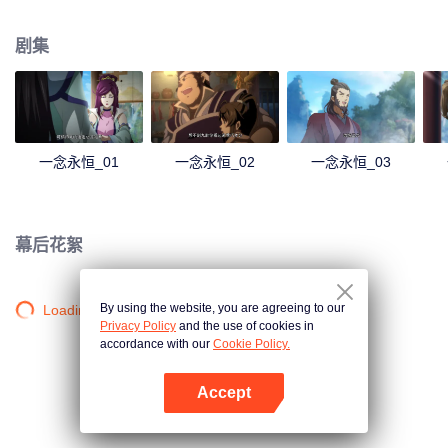
剧集
一念永恒_01
一念永恒_02
一念永恒_03
幕后花絮
By using the website, you are agreeing to our
Loading…
Privacy Policy
and the use of cookies in
accordance with our
Cookie Policy.
Accept
打开App