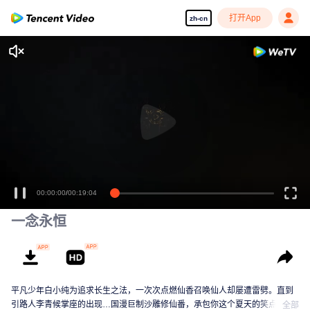
打开App
zh-cn
00:00:00
/
00:19:04
一念永恒
平凡少年白小纯为追求长生之法，一次次点燃仙香召唤仙人却屡遭雷劈。直到
引路人李青候掌座的出现…国漫巨制沙雕修仙番，承包你这个夏天的笑点！
全部