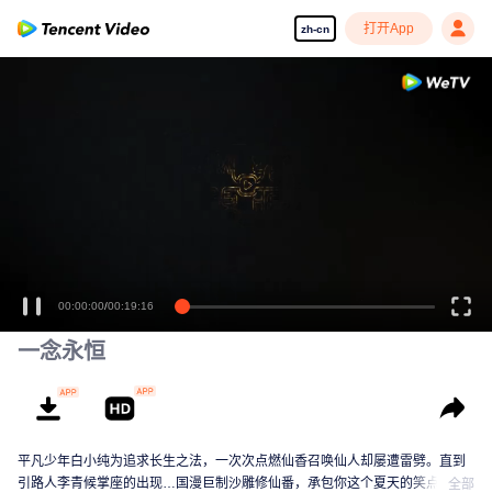
打开App
zh-cn
00:00:00
/
00:19:16
一念永恒
平凡少年白小纯为追求长生之法，一次次点燃仙香召唤仙人却屡遭雷劈。直到
引路人李青候掌座的出现…国漫巨制沙雕修仙番，承包你这个夏天的笑点！
全部