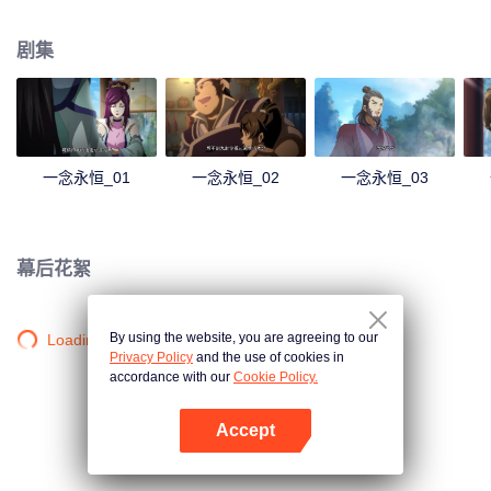
剧集
一念永恒_01
一念永恒_02
一念永恒_03
幕后花絮
By using the website, you are agreeing to our
Loading…
Privacy Policy
and the use of cookies in
accordance with our
Cookie Policy.
Accept
打开App