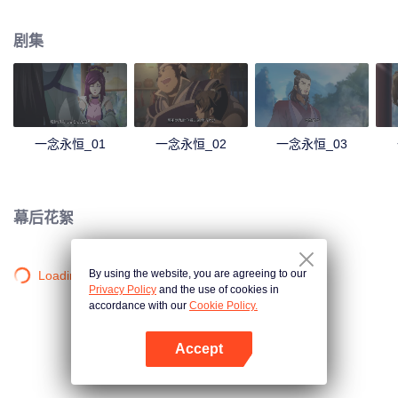
剧集
一念永恒_01
一念永恒_02
一念永恒_03
幕后花絮
By using the website, you are agreeing to our
Loading…
Privacy Policy
and the use of cookies in
accordance with our
Cookie Policy.
Accept
打开App