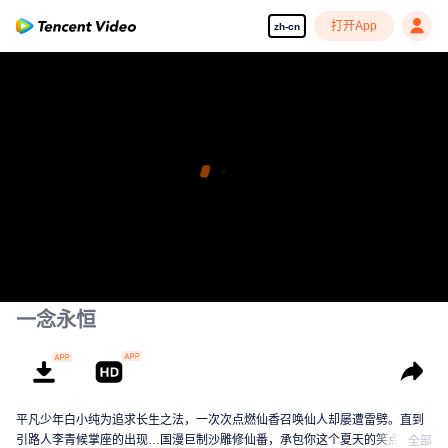
打开App
zh-cn
一念永恒
平凡少年白小纯为追求长生之法，一次次点燃仙香召唤仙人却屡遭雷劈。直到
引路人李青候掌座的出现…国漫巨制沙雕修仙番，承包你这个夏天的笑点！
全部