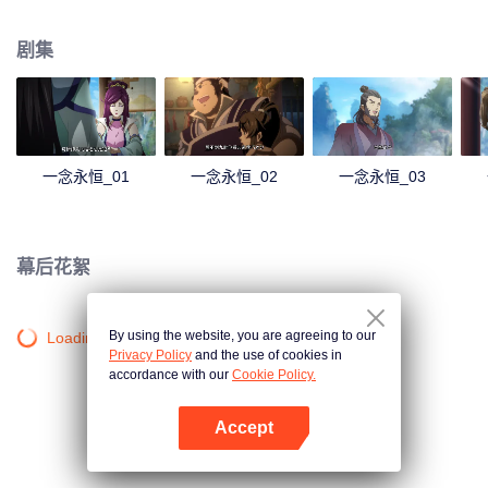
剧集
一念永恒_01
一念永恒_02
一念永恒_03
幕后花絮
By using the website, you are agreeing to our
Loading…
Privacy Policy
and the use of cookies in
accordance with our
Cookie Policy.
Accept
打开App