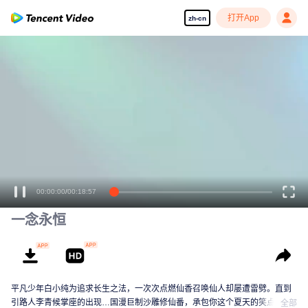
打开App
zh-cn
00:00:00
/
00:18:57
一念永恒
平凡少年白小纯为追求长生之法，一次次点燃仙香召唤仙人却屡遭雷劈。直到
引路人李青候掌座的出现…国漫巨制沙雕修仙番，承包你这个夏天的笑点！
全部