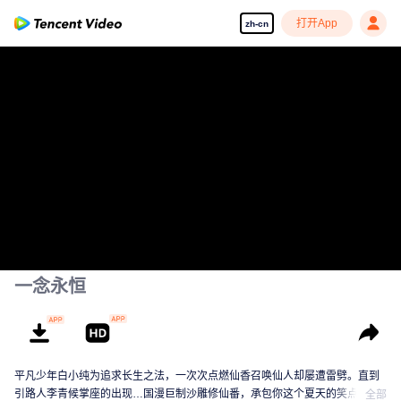
打开App
zh-cn
一念永恒
平凡少年白小纯为追求长生之法，一次次点燃仙香召唤仙人却屡遭雷劈。直到
引路人李青候掌座的出现…国漫巨制沙雕修仙番，承包你这个夏天的笑点！
全部