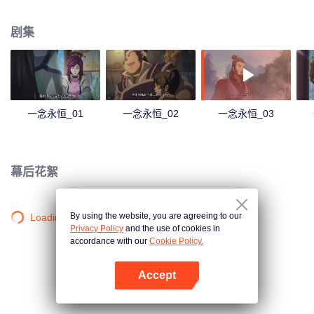
剧集
一念永恒_01
一念永恒_02
一念永恒_03
幕后花絮
By using the website, you are agreeing to our
Loading…
Privacy Policy
and the use of cookies in
accordance with our
Cookie Policy.
Accept
打开App