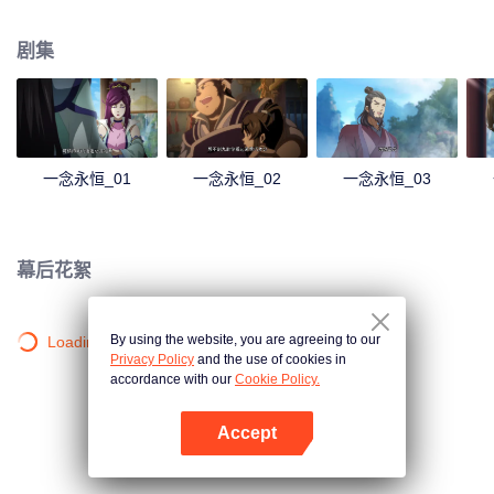
剧集
一念永恒_01
一念永恒_02
一念永恒_03
幕后花絮
By using the website, you are agreeing to our
Loading…
Privacy Policy
and the use of cookies in
accordance with our
Cookie Policy.
Accept
打开App