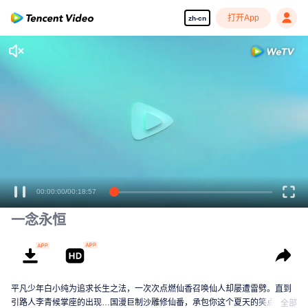
打开App
zh-cn
00:00:00
/
00:18:57
一念永恒
平凡少年白小纯为追求长生之法，一次次点燃仙香召唤仙人却屡遭雷劈。直到
引路人李青候掌座的出现…国漫巨制沙雕修仙番，承包你这个夏天的笑点！
全部