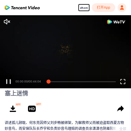
打开App
zh-cn
00:00:00
/
00:44:04
塞上迷情
讲述孤儿顾耽、何东亮因师父刘步畅被绑架，为解救师父而被迫盗取西夏古物
妙音鸟，而安保队队长乔宇和负责妙音鸟理赔的调查员余潇潇也阴差阳错卷入
全部