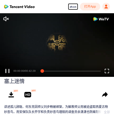
打开App
zh-cn
00:00:00
/
00:42:29
塞上迷情
讲述孤儿顾耽、何东亮因师父刘步畅被绑架，为解救师父而被迫盗取西夏古物
妙音鸟，而安保队队长乔宇和负责妙音鸟理赔的调查员余潇潇也阴差阳错卷入
全部