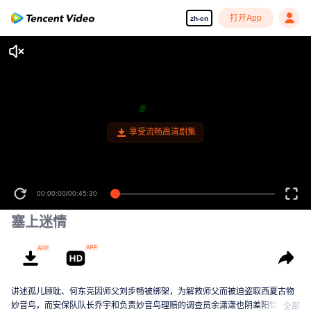
打开App
zh-cn
00:00:00
/
00:45:30
塞上迷情
讲述孤儿顾耽、何东亮因师父刘步畅被绑架，为解救师父而被迫盗取西夏古物
妙音鸟，而安保队队长乔宇和负责妙音鸟理赔的调查员余潇潇也阴差阳错卷入
全部