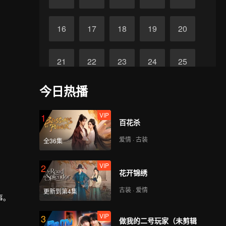
16
17
18
19
20
21
22
23
24
25
今日热播
终
26
27
28
29
VIP
1
百花杀
爱情 · 古装
全36集
VIP
2
花开锦绣
古装 · 爱情
更新到第4集
事。
VIP
3
做我的二号玩家（未剪辑