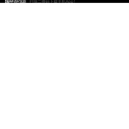
扫描二维码下载手机App！
帮助与反馈
关
意见反馈
加
联
电子
ted.