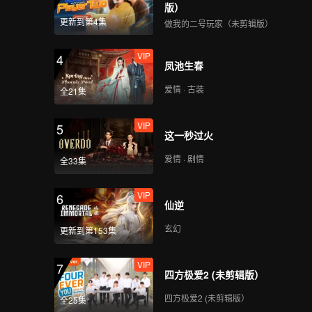
版）
更新到第4集
做我的二号玩家（未剪辑版）
VIP
4
凤池生春
爱情 · 古装
全21集
VIP
5
这一秒过火
爱情 · 剧情
全33集
VIP
6
仙逆
玄幻
更新到第153集
VIP
7
四方极爱2 (未剪辑版）
四方极爱2 (未剪辑版）
全25集