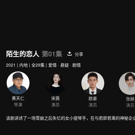
陌生的恋人
第01集
分享
2021
|
内地
|
全29集
|
爱情 · 悬疑 · 剧情
黄天仁
宋茜
欧豪
张赫
导演
演员
演员
演员
该剧讲述了一场雪崩之后失忆的女小提琴手，在与若即若离的神秘企