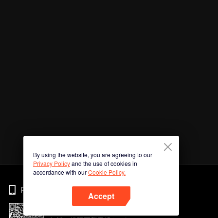
By using the website, you are agreeing to our
Privacy Policy
and the use of cookies in
accordance with our
Cookie Policy.
Phone
Accept