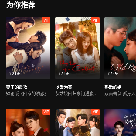
为你推荐
VIP
VIP
全24集
全24集
全24集
妻子的反攻
以爱为契
熟悉的她
短剧版《回家的诱惑》
灰姑娘回归豪门遇腹黑霸总
双面蔷薇 孤身入
VIP
VIP