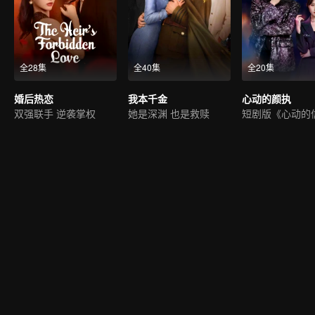
全28集
全40集
全20集
婚后热恋
我本千金
心动的颜执
双强联手 逆袭掌权
她是深渊 也是救赎
短剧版《心动的