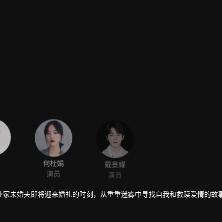
何杜娟
戴景耀
演员
演员
业家未婚夫即将迎来婚礼的时刻，从重重迷雾中寻找自我和救赎爱情的故