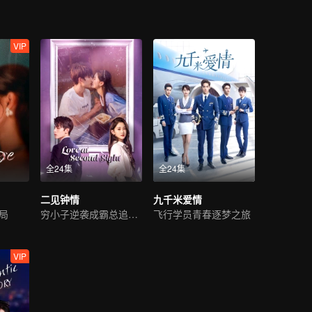
VIP
全24集
全24集
二见钟情
九千米爱情
局
穷小子逆袭成霸总追初恋
飞行学员青春逐梦之旅
VIP