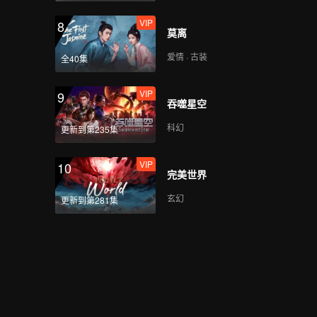
VIP
8
莫离
爱情 · 古装
全40集
VIP
9
吞噬星空
科幻
更新到第235集
VIP
10
完美世界
玄幻
更新到第281集