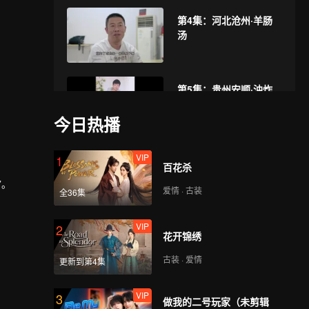
第4集：河北沧州·羊肠
汤
第5集：贵州安顺·油炸
粑稀饭
今日热播
VIP
第6集：四川大邑·肥肠
1
百花杀
血旺
”。
爱情 · 古装
全36集
VIP
第7集：河南郑州·鸡蛋
2
花开锦绣
布袋
古装 · 爱情
更新到第4集
VIP
第8集：江苏南京·牛肉
3
做我的二号玩家（未剪辑