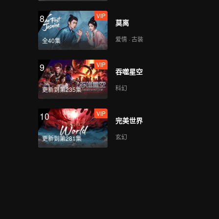
VIP
第13集：云南西双版纳·
8
莫离
牛撒撇米线
爱情 · 古装
全40集
VIP
第14集：福建邵武·考张
9
吞噬星空
提
科幻
更新到第235集
VIP
第15集：江苏高邮·阳春
10
完美世界
面&馄饨
玄幻
更新到第281集
第16集：广东顺德·鲜涮
鱼片粥
第17集：四川宜宾·燃面