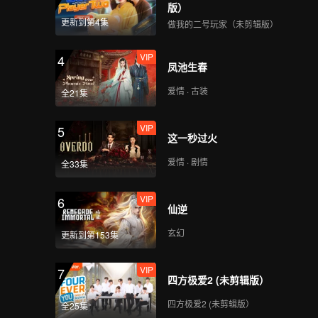
锅贴
版）
更新到第4集
做我的二号玩家（未剪辑版）
VIP
第9集：广西北海·蟹仔
4
凤池生春
海鲜粉
爱情 · 古装
全21集
VIP
第10集：重庆涪陵·豆花
5
这一秒过火
饭
爱情 · 剧情
全33集
VIP
第11集：湖北监利·牛肉
6
仙逆
王早酒
玄幻
更新到第153集
VIP
第12集：山东济南·甏肉
7
四方极爱2 (未剪辑版）
干饭
四方极爱2 (未剪辑版）
全25集