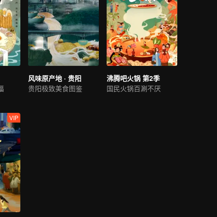
风味原产地 · 贵阳
沸腾吧火锅 第2季
福
贵阳极致美食图鉴
国民火锅百涮不厌
VIP