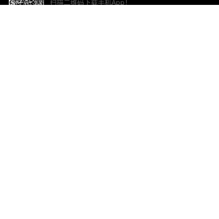
扫描二维码下载手机App！
帮助与反馈
关
意见反馈
加
联
电子
ted.