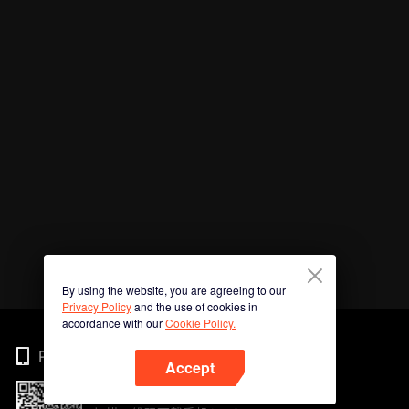
By using the website, you are agreeing to our
Privacy Policy
and the use of cookies in
accordance with our
Cookie Policy.
Phone
Accept