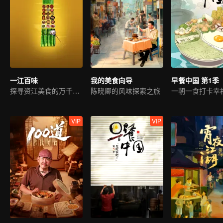
一江百味
我的美食向导
早餐中国 第1季
探寻资江美食的万千风味
陈晓卿的风味探索之旅
一朝一食打卡幸
VIP
VIP