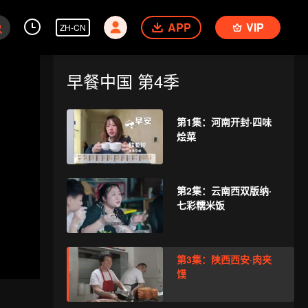
APP
VIP
ZH-CN
早餐中国 第4季
第1集：河南开封·四味
烩菜
第2集：云南西双版纳·
七彩糯米饭
第3集：陕西西安·肉夹
馍