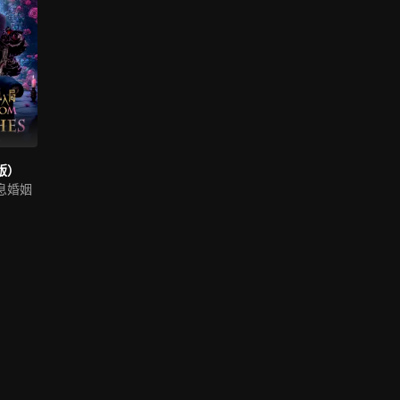
版）
息婚姻