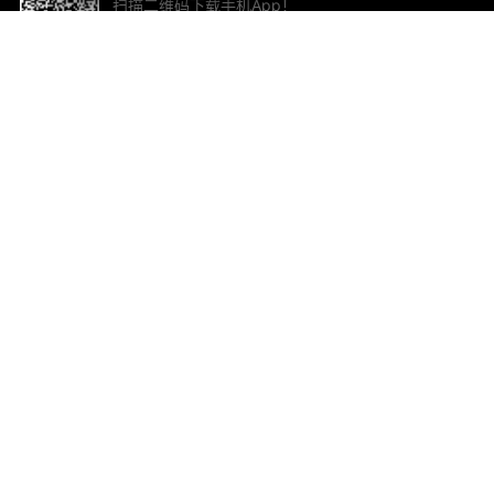
扫描二维码下载手机App！
帮助与反馈
关
意见反馈
加
联
电子
ted.