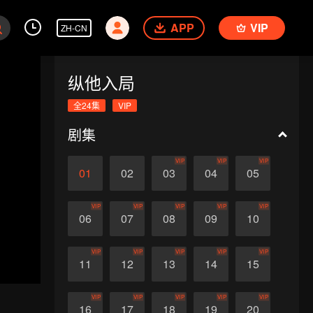
APP
VIP
ZH-CN
纵他入局
全24集
VIP
剧集
VIP
VIP
VIP
01
02
03
04
05
VIP
VIP
VIP
VIP
VIP
06
07
08
09
10
VIP
VIP
VIP
VIP
VIP
11
12
13
14
15
VIP
VIP
VIP
VIP
VIP
16
17
18
19
20