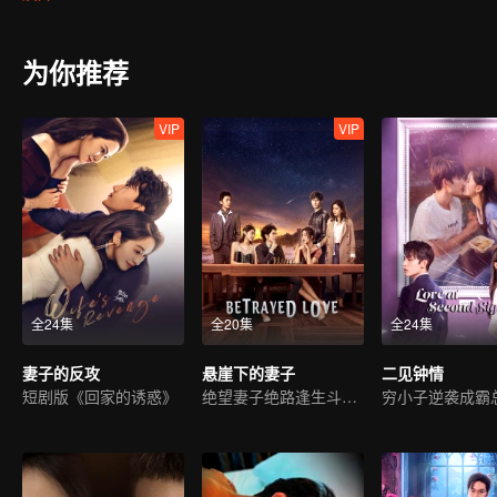
为你推荐
VIP
VIP
全24集
全20集
全24集
妻子的反攻
悬崖下的妻子
二见钟情
短剧版《回家的诱惑》
绝望妻子绝路逢生斗渣男