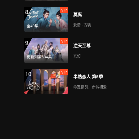
VIP
8
莫离
爱情 · 古装
全40集
VIP
9
逆天至尊
玄幻
更新到第534集
VIP
10
半熟恋人 第5季
命定指引，赤诚相爱