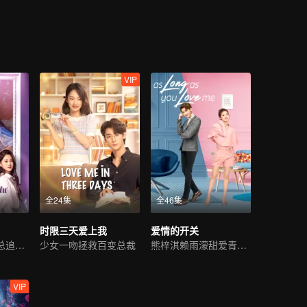
VIP
全24集
全46集
时限三天爱上我
爱情的开关
穷小子逆袭成霸总追初恋
少女一吻拯救百变总裁
熊梓淇赖雨濛甜爱青梅竹马
VIP