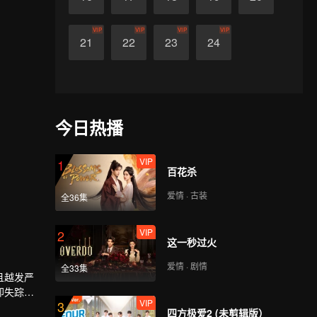
VIP
VIP
VIP
VIP
21
22
23
24
今日热播
VIP
1
百花杀
爱情 · 古装
全36集
VIP
2
这一秒过火
爱情 · 剧情
全33集
且越发严
却失踪
VIP
3
四方极爱2 (未剪辑版）