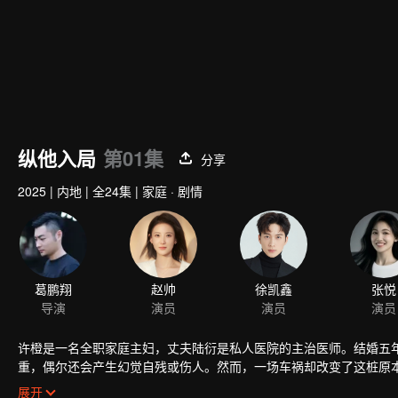
纵他入局
第01集
分享
2025
|
内地
|
全24集
|
家庭 · 剧情
葛鹏翔
赵帅
徐凯鑫
张悦
导演
演员
演员
演员
许橙是一名全职家庭主妇，丈夫陆衍是私人医院的主治医师。结婚五
重，偶尔还会产生幻觉自残或伤人。然而，一场车祸却改变了这桩原
了。
展开