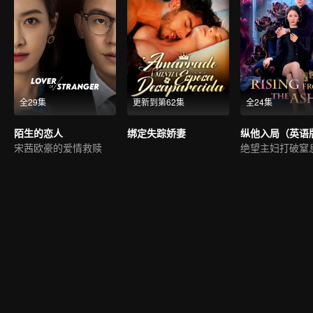
全29集
更新到第62集
全24集
陌生的恋人
绑定失踪娇妻
纵他入局（英语
宋茜欧豪的爱情救赎
绝望主妇打破窒