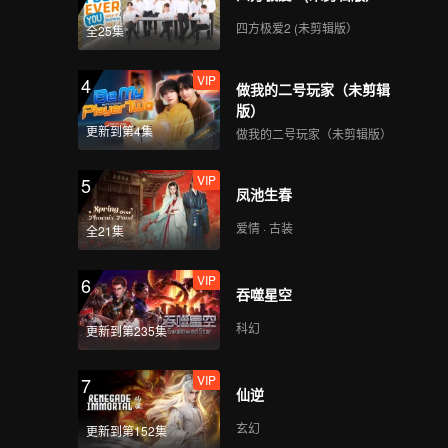
四方极爱2 (未剪辑版）
全25集
VIP
4
做我的二号玩家（未剪辑
版）
更新到第4集
做我的二号玩家（未剪辑版）
VIP
5
凤池生春
爱情 · 古装
全21集
VIP
6
吞噬星空
科幻
更新到第235集
VIP
7
仙逆
玄幻
更新到第152集