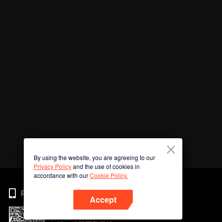
By using the website, you are agreeing to our
Privacy Policy
and the use of cookies in
accordance with our
Cookie Policy.
Phone
Accept