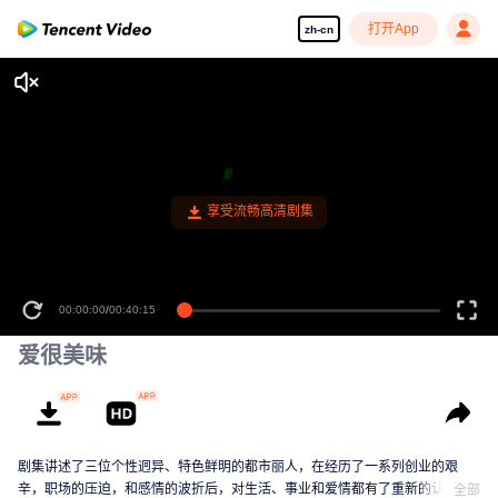
打开App
zh-cn
享受流畅高清剧集
00:00:00
/
00:40:15
爱很美味
剧集讲述了三位个性迥异、特色鲜明的都市丽人，在经历了一系列创业的艰
辛，职场的压迫，和感情的波折后，对生活、事业和爱情都有了重新的认识。
全部