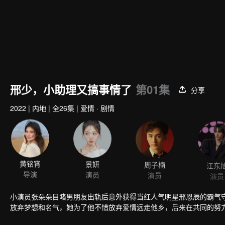
邢少，小助理又搞事情了
第01集
分享
2022
|
内地
|
全26集
|
爱情 · 剧情
黄铭宵
景妍
周子楠
江东
导演
演员
演员
演员
小演员张朵朵目睹男朋友出轨后意外获得当红人气明星邢恩辰的霸气
放弃梦想和名气，她为了他不惜放弃爱情远走他乡，后来在共同的努