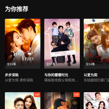
为你推荐
VIP
全24集
全31集
全24集
步步深陷
与你的暖暖时光
以爱为契
以爱为饵 诱你深陷
萌娃助攻假父母假戏真做
VIP
VIP