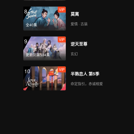
VIP
8
莫离
爱情 · 古装
全40集
VIP
9
逆天至尊
玄幻
更新到第534集
VIP
10
半熟恋人 第5季
命定指引，赤诚相爱