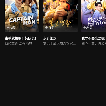
全23集
全24集
全24集
束手就擒吧！韩队长！
步步笙欢
我才不要恋爱呢
宿命重逢 爱在雨林
复仇千金以婚为饵嫁豪门
四心一意，真爱