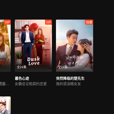
VIP
VIP
独播
全24集
全24集
暮色心迹
突然降临的楚先生
灰姑娘回归豪门遇腹黑霸总
女霸总沦陷契约恋爱
我的谎话精女友