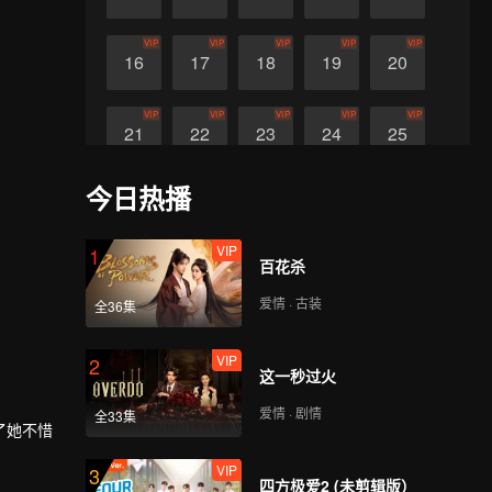
VIP
VIP
VIP
VIP
VIP
16
17
18
19
20
VIP
VIP
VIP
VIP
VIP
21
22
23
24
25
今日热播
VIP
26
VIP
1
百花杀
爱情 · 古装
全36集
VIP
2
这一秒过火
爱情 · 剧情
全33集
了她不惜
VIP
3
四方极爱2 (未剪辑版）