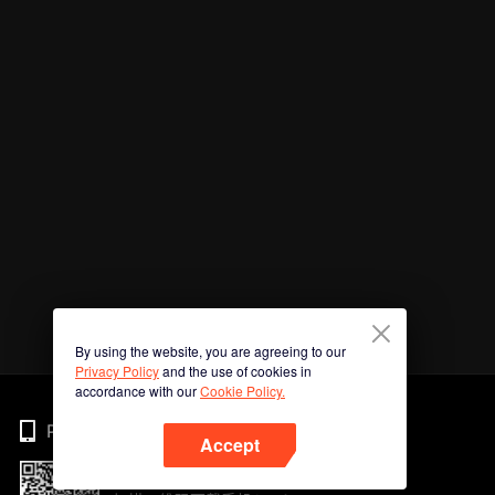
By using the website, you are agreeing to our
Privacy Policy
and the use of cookies in
accordance with our
Cookie Policy.
Phone
Accept