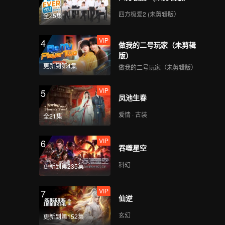
四方极爱2 (未剪辑版）
全25集
VIP
4
做我的二号玩家（未剪辑
版）
更新到第4集
做我的二号玩家（未剪辑版）
VIP
5
凤池生春
爱情 · 古装
全21集
VIP
6
吞噬星空
科幻
更新到第235集
VIP
7
仙逆
玄幻
更新到第152集