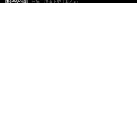
扫描二维码下载手机App！
帮助与反馈
关
意见反馈
加
联
电子
ted.